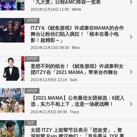
「九大赏」日程&MC阵容一览表
2021年12月16日 11:00
White
KPOP
ITZY&《鱿鱼游戏》许成泰在MAMA的合作
舞台让粉丝们陷入疯狂！「根本在看小电
影！超精彩～」
2021年12月13日 09:30
Mico
KPOP
意想不到的组合！《鱿鱼游戏》许成泰和女
团ITZY在「2021 MAMA」带来合作舞台
2021年12月8日 13:19
Sani
KPOP
【2021 MAMA】公布最佳女团候选：6团入
选，实力不相上下，这是一场硬战啊！
2021年11月5日 09:30
Tracy
综艺
女团 ITZY 上前辈节目表示「想改变」，资
深前辈 Rain 建议她们：「首先要从 JYP 离