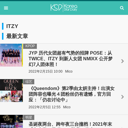
ITZY
最新文章
KPOP
JYP 历代女团超有气势的招牌 POSE：从
TWICE、ITZY 到新人女团 NMIXX 公开梦
幻7人团体照！
2022年2月15日 10:00
Mico
综艺
《Queendom》第2季由太妍主持！出演女
团阵容也曝光４团粉丝仍有遗憾，官方回
应：「仍在讨论中」
2022年2月5日 12:55
Mico
明星
圣诞夜两台、跨年夜三台撞档！2021年末