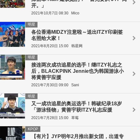
开。」
2021年10月7日 08:30
Mico
明星
各位香港MIDZY注意啦～送出ITZY印刷签
名照给大家！
2021年8月20日 15:00
韩星网
明星
接连两次成功追星的选手！继ITZY礼志之
后，BLACKPINK Jennie也为韩国游泳小
将黄善宇应援
2021年7月30日 09:00
Sani
明星
又一成功追星的奥运选手！韩破纪录18岁
「游泳怪物」黄善宇获ITZY礼志应援
2021年7月28日 15:00
草莓
KPOP
【有片】JYP明年2月推出新女团，出道专