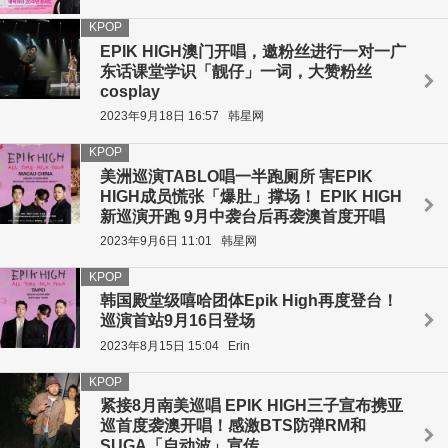
KPOP
EPIK HIGH澳门开唱，邀粉丝进行一对一广
东话课堂学识「靓仔」一词，大赞粉丝
cosplay
2023年9月18日 16:57
韩星网
KPOP
美洲巡演TABLO唱一半跑厕所 害EPIK
HIGH成员慌张「爆肚」撑场！ EPIK HIGH
新巡演开跑 9月中袭台后再袭澳首度开唱
2023年9月6日 11:01
韩星网
KPOP
韩国殿堂级嘻哈团体Epik High再度登台！
巡演首站9月16日登场
2023年8月15日 15:04
Erin
KPOP
紧接8月南美巡唱 EPIK HIGH三子宣布携亚
巡首度袭澳开唱！感激BTS防弹RM和
SUGA「自动波」宣传