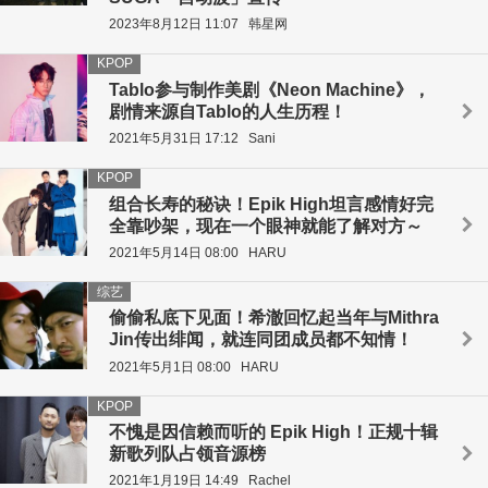
2023年8月12日 11:07
韩星网
KPOP
Tablo参与制作美剧《Neon Machine》，
剧情来源自Tablo的人生历程！
2021年5月31日 17:12
Sani
KPOP
组合长寿的秘诀！Epik High坦言感情好完
全靠吵架，现在一个眼神就能了解对方～
2021年5月14日 08:00
HARU
综艺
偷偷私底下见面！希澈回忆起当年与Mithra
Jin传出绯闻，就连同团成员都不知情！
2021年5月1日 08:00
HARU
KPOP
不愧是因信赖而听的 Epik High！正规十辑
新歌列队占领音源榜
2021年1月19日 14:49
Rachel