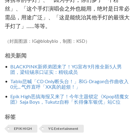
丝」、「这个手灯演唱会之外也能用，绝对是日常必
需品，用途广泛」、「这是能统治其他手灯的最强大
手灯了」……等等。
（封面图源：IG@blobyblo，制图：KSD）
相关新闻
BLACKPINK新师弟团来了！YG宣布9月推全新5人男
团，梁铉锡亲口证实：精锐成员
Tablo悲喊「CD Only断头台！」和G-Dragon合作曲收入
0元... 气炸直呼「XX真的超烦！」
Epik High恶搞海报又来了！今年主题锁定《Kpop猎魔女
团》Saja Boys，Tukutz自称「长得像车银优」站C位
标签
EPIK HIGH
YG Entertainment