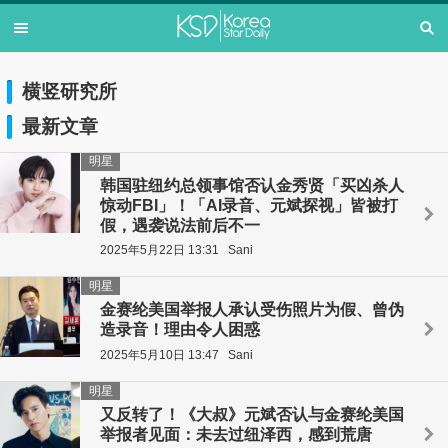
横竖研究所
最新文章
明星
韩国驻纽约总领事馆否认金秀贤「买凶杀人
惊动FBI」！「AI录音、元斌探视」皆被打
假，遇袭说法前后不一
2025年5月22日 13:31
Sani
明星
金赛纶美国举报人承认受伤照片为假、曾伪
造录音！理由令人困惑
2025年5月10日 13:47
Sani
明星
又反转了！《大叔》元斌否认与金赛纶美国
举报者见面：未去过纽泽西，感到荒唐