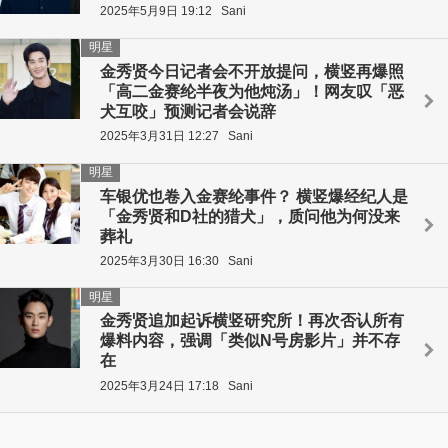
2025年5月9日 19:12
Sani
明星
金秀贤今日记者会不开放提问，横竖再爆照
「高二金赛纶半夜为他炖汤」！网友叹「恶
犬互咬」预测记者会说辞
2025年3月31日 12:27
Sani
明星
车银优也卷入金赛纶事件？ 横竖爆经纪人是
「金秀贤和D社的猎犬」，质问他为何没来
葬礼
2025年3月30日 16:30
Sani
明星
金秀贤追加起诉横竖研究所！再次否认所有
爆料内容，强调「类似N号房影片」并不存
在
2025年3月24日 17:18
Sani