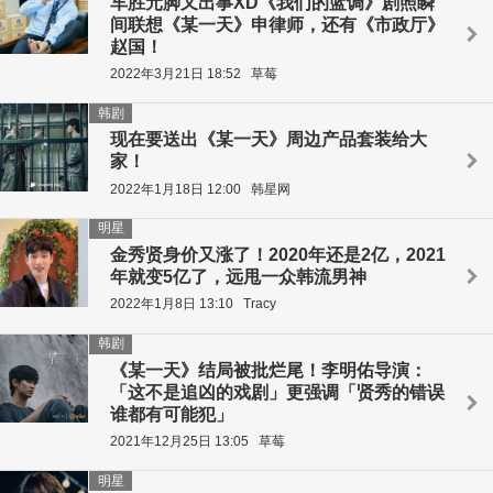
车胜元脚又出事XD《我们的蓝调》剧照瞬
间联想《某一天》申律师，还有《市政厅》
赵国！
2022年3月21日 18:52
草莓
韩剧
现在要送出《某一天》周边产品套装给大
家！
2022年1月18日 12:00
韩星网
明星
金秀贤身价又涨了！2020年还是2亿，2021
年就变5亿了，远甩一众韩流男神
2022年1月8日 13:10
Tracy
韩剧
《某一天》结局被批烂尾！李明佑导演：
「这不是追凶的戏剧」更强调「贤秀的错误
谁都有可能犯」
2021年12月25日 13:05
草莓
明星