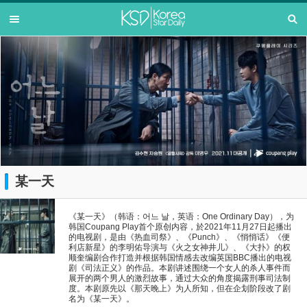
某一天
《某一天》（韩语：어느 날，英语：One Ordinary Day），为
韩国Coupang Play首个原创内容，於2021年11月27日起播出
的电视剧，是由《热血司祭》、《Punch》、《悄悄话》《便
利店新星》的李明佑导演与《火之女神井儿》、《大扑》的权
顺奎编剧合作打造并根据韩国情感去改编英国BBC播出的电视
剧《司法正义》的作品。本剧讲述围绕一个女人的杀人事件而
展开的两个男人的激烈故事，通过大众的角度揭露刑事司法制
度。本剧原先以《那天晚上》为人所知，但在企划阶段改了剧
名为《某一天》。