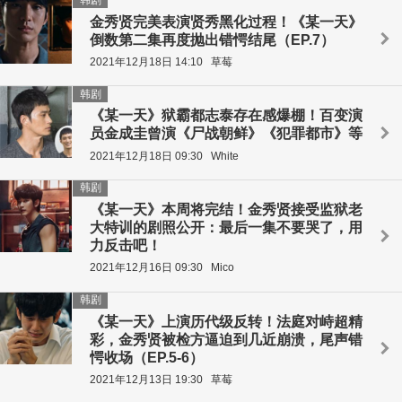
金秀贤完美表演贤秀黑化过程！《某一天》
倒数第二集再度抛出错愕结尾（EP.7）
2021年12月18日 14:10
草莓
韩剧
《某一天》狱霸都志泰存在感爆棚！百变演
员金成圭曾演《尸战朝鲜》《犯罪都市》等
2021年12月18日 09:30
White
韩剧
《某一天》本周将完结！金秀贤接受监狱老
大特训的剧照公开：最后一集不要哭了，用
力反击吧！
2021年12月16日 09:30
Mico
韩剧
《某一天》上演历代级反转！法庭对峙超精
彩，金秀贤被检方逼迫到几近崩溃，尾声错
愕收场（EP.5-6）
2021年12月13日 19:30
草莓