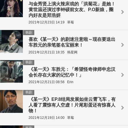
与金秀贤上演火辣床戏的「洪菊花」是她！
黄世温还演过李钟硕前女友、P.O新娘，圈
内好友是郑浩妍
2021年12月23日 14:19
草莓
韩剧
喜欢《某一天》的剧迷注意啦～现在要送出
车胜元的亲笔签名宝丽来！
2021年12月21日 18:35
韩星网
韩剧
《某一天》车胜元：「希望怪奇律师申忠汉
会长存在大家的记忆中！」
2021年12月21日 08:56
Erin
韩剧
《某一天》EP.8结局发展如坐云霄飞车，有
人看了震惊有人空虚！片尾彩蛋还有惊喜人
物！
2021年12月19日 14:00
草莓
韩剧