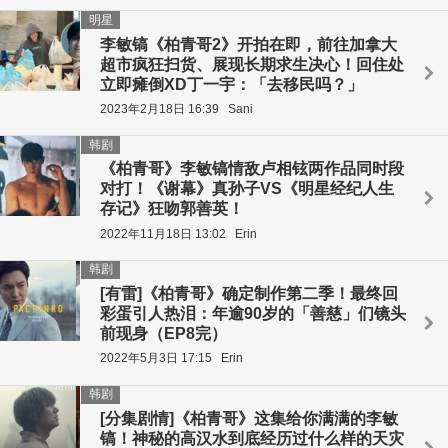
明星
李敏镐《柏青哥2》开拍在即，前往加拿大
超市疯狂扫货、展现长期求生决心！回住处
立即瘫倒XD丁一宇：「去移民吗？」
2023年2月18日 16:39
Sani
韩剧
《柏青哥》李敏镐情敌卢相铉两作品同时段
对打！《谢幕》真孙子VS《明星经纪人生
存记》狂吻郭善英！
2022年11月18日 13:02
Erin
韩剧
[有雷]《柏青哥》确定制作第二季！最终回
彩蛋引人热泪：年逾90岁的「善慈」们镜头
前现身（EP8完）
2022年5月3日 17:15
Erin
韩剧
[分集剧情]《柏青哥》这集给你满满的李敏
镐！神秘的高汉水到底经历过什么样的天灾