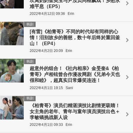
坎离奶奶金英玉与尹汝贞同框飙戏！乡愁永
难平息（EP5）
2022年4月12日 09:36
Erin
韩剧
[有雷]《柏青哥》不同的时代却有同样的心
情！泪别故乡的善慈，数十年后终於重回釜
山！（EP4）
2022年4月2日 20:09
Erin
韩剧
超意外的组合！《社内相亲》金旻奎&《柏
青哥》卢相铉曾合作漫改网剧《兄弟今天也
很和睦》，超真实日常爆笑连连！
2022年4月1日 19:15
Sani
韩剧
《柏青哥》演员们精湛演技比剧情更吸睛！
女主角的老年、青年与童年演员演技出色＋
李敏镐挑战新人设
2022年4月1日 09:33
Erin