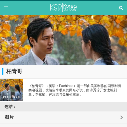
柏青哥
《柏青哥》（英语：Pachinko）是一部由美国制作的国际剧情
类电视剧，改编自李珉真的同名小说，由许秀珍开发改编剧
集，李敏镐、尹汝贞与金敏荷主演。
连结：
图片