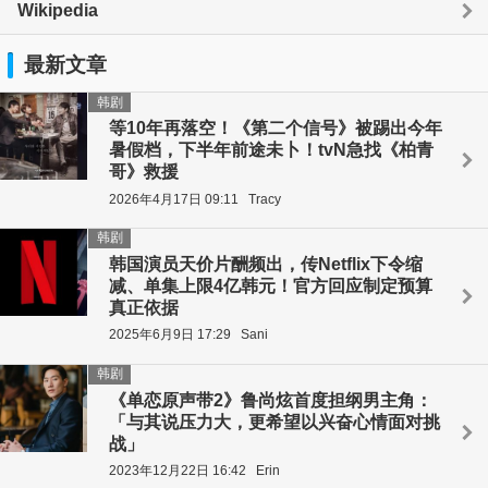
Wikipedia
最新文章
韩剧
等10年再落空！《第二个信号》被踢出今年
暑假档，下半年前途未卜！tvN急找《柏青
哥》救援
2026年4月17日 09:11
Tracy
韩剧
韩国演员天价片酬频出，传Netflix下令缩
减、单集上限4亿韩元！官方回应制定预算
真正依据
2025年6月9日 17:29
Sani
韩剧
《单恋原声带2》鲁尚炫首度担纲男主角：
「与其说压力大，更希望以兴奋心情面对挑
战」
2023年12月22日 16:42
Erin