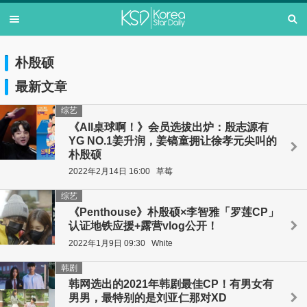
朴殷硕
最新文章
综艺
《All桌球啊！》会员选拔出炉：殷志源有
YG NO.1姜升润，姜镐童拥让徐孝元尖叫的
朴殷硕
2022年2月14日 16:00
草莓
综艺
《Penthouse》朴殷硕×李智雅「罗莲CP」
认证地铁应援+露营vlog公开！
2022年1月9日 09:30
White
韩剧
韩网选出的2021年韩剧最佳CP！有男女有
男男，最特别的是刘亚仁那对XD