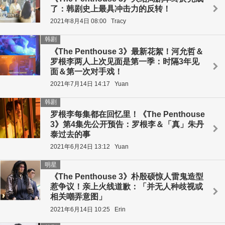
了：韩剧史上最具冲击力的反转！
2021年8月4日 08:00
Tracy
韩剧
《The Penthouse 3》最新花絮！河允哲＆
罗根李两人上次见面是第一季：时隔3年见
面＆第一次对手戏！
2021年7月14日 14:17
Yuan
韩剧
罗根李每集都在回忆里！《The Penthouse
3》第4集先公开预告：罗根李＆「真」朱丹
泰过去的事
2021年6月24日 13:12
Yuan
明星
《The Penthouse 3》朴殷硕惊人雷鬼造型
惹争议！亲上火线道歉：「并无人种歧视或
相关嘲弄意图」
2021年6月14日 10:25
Erin