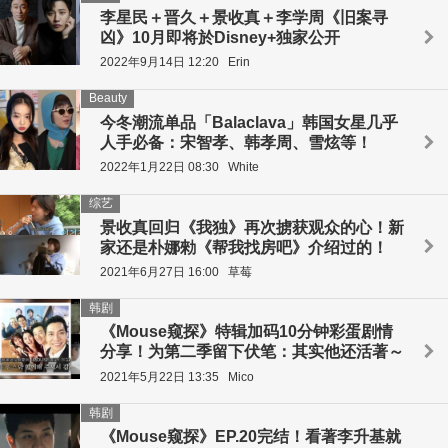
李星民＋晋久＋景收真＋李学周《旧案寻
凶》10月即将於Disney+独家公开
2022年9月14日 12:20
Erin
Beauty
今冬潮流单品「Balaclava」韩国女星几乎
人手必备：宋智孝、韩孝周、雪炫等！
2022年1月22日 08:30
White
综艺
景收真回归《我独》再次掳获观众的心！新
家还是朴娜勑《帮我找房吧》介绍过的！
2021年6月27日 16:00
草莓
韩剧
《Mouse窥探》特辑加码10分钟彩蛋剧情
分享！为第二季留下伏笔：其实他还活著～
2021年5月22日 13:35
Mico
韩剧
《Mouse窥探》EP.20完结！看著李升基就