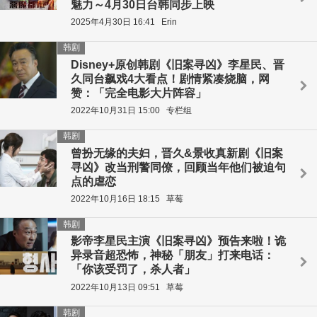
魅力～4月30日台韩同步上映
2025年4月30日 16:41
Erin
韩剧
Disney+原创韩剧《旧案寻凶》李星民、晋
久同台飙戏4大看点！剧情紧凑烧脑，网
赞：「完全电影大片阵容」
2022年10月31日 15:00
专栏组
韩剧
曾扮无缘的夫妇，晋久&景收真新剧《旧案
寻凶》改当刑警同僚，回顾当年他们被迫句
点的虐恋
2022年10月16日 18:15
草莓
韩剧
影帝李星民主演《旧案寻凶》预告来啦！诡
异录音超恐怖，神秘「朋友」打来电话：
「你该受罚了，杀人者」
2022年10月13日 09:51
草莓
韩剧