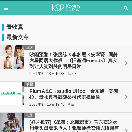
景收真
最新文章
综艺
吵闹预警！张度练Ｘ李多熙Ｘ安宰贤...同龄
六星同居大作战，《旧基洞Friends》真实
到让人笑到哭的明星日常
2026年2月13日 10:33
Tracy
明星
Plum A&C→studio UHoo，金东旭、姜素
拉、景收真等跟随公司代表换新巢
2025年8月15日 13:49
草莓
电影
[好片推荐]《圣夜：恶魔都市》马东石这次
用拳头跟魔鬼抢人！驱魔师徐玄读咒语超有