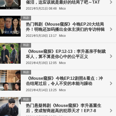
催泪，这应该就是最好的结局了吧～TAT
2021年5月21日 08:48
Mico
韩剧
热门韩剧《Mouse窥探》今晚EP.20大结局
外！明晚还加码播出全体主演们的专访特辑
2021年5月19日 13:17
Mico
韩剧
《Mouse窥探》EP.12-13：李升基亲手制裁
坏人，算不算是你心中的公平正义
2021年4月19日 12:05
Mico
韩剧
《Mouse窥探》今晚EP.12剧照&看点：冲
击结尾过后，令人不安的本能与躁动
2021年4月14日 13:25
Mico
韩剧
热门悬疑韩剧《Mouse窥探》李升基重生
后，变成智商超高的犯罪天才！EP.7-8