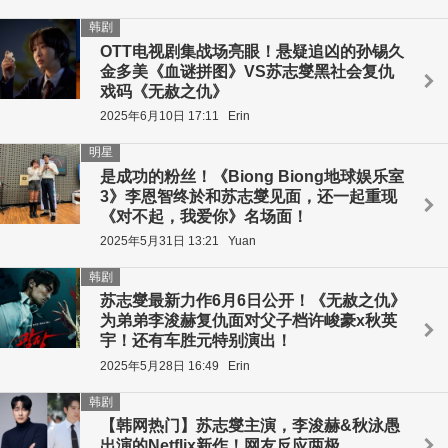
韩剧
OTT电视剧集战场亮眼！悬疑追凶的孙锡久
金多美《血谜拼图》VS苏志燮黑社会复仇
戏码《无赦之仇》
2025年6月10日 17:11
Erin
明星
是成功的粉丝！《Biong Biong地球娱乐室
3》李恩智终於和苏志燮见面，还一起重现
《对不起，我爱你》名场面！
2025年5月31日 13:21
Yuan
韩剧
苏志燮最新力作6月6日公开！《无赦之仇》
为弟弟李浚赫复仇面对父子档许峻豪x秋英
宇！还有车胜元特别演出！
2025年5月28日 16:49
Erin
韩剧
【韩网热门】苏志燮主演，李浚赫&秋泳愚
出演的Netflix新作！网友反应两极