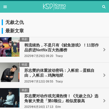
无赦之仇
最新文章
韩剧
韩流续热，不是只有《鱿鱼游戏》！11部作
品挤进Netflix百大热播榜
2025年7月29日 09:20
Tracy
明星
苏志燮的体重波动密码：入帐前→蛋糕自
由，入帐后→鸡胸地狱
2025年7月12日 09:55
Tracy
韩剧
苏志燮对动作戏充满热情！《无赦之仇》选
角被大赞是「第0顺位」相似度极高
2025年6月16日 17:13
Erin