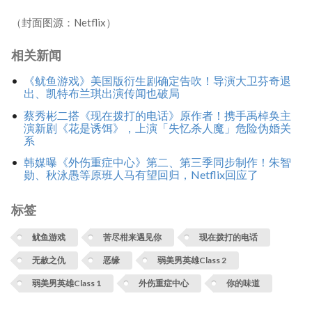
（封面图源：Netflix）
相关新闻
《鱿鱼游戏》美国版衍生剧确定告吹！导演大卫芬奇退
出、凯特布兰琪出演传闻也破局
蔡秀彬二搭《现在拨打的电话》原作者！携手禹棹奂主
演新剧《花是诱饵》，上演「失忆杀人魔」危险伪婚关
系
韩媒曝《外伤重症中心》第二、第三季同步制作！朱智
勋、秋泳愚等原班人马有望回归，Netflix回应了
标签
鱿鱼游戏
苦尽柑来遇见你
现在拨打的电话
无赦之仇
恶缘
弱美男英雄Class 2
弱美男英雄Class 1
外伤重症中心
你的味道