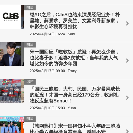
明星
继YG之后，CJeS也结束演员经纪业务！朴
星雄、薛景求、罗美兰、文素利寻新东家，
韩影生存环境再引担忧
2025年4月24日 16:24
Sani
明星
宋一国回应「吃软饭」质疑：再怎么少赚，
也比妻子多！追妻2次被拒：当年我的人气
堪比如今的防弹少年团
2025年3月17日 09:00
Tracy
综艺
「国民三胞胎」大韩、民国、万岁暴风成长
的近况！才国一身高已经179公分，收到礼
物反应超有Sense！
2025年3月10日 15:03
Yuan
明星
【韩网热门】宋一国得知小学六年级三胞胎
比小学六年级徐章焄更高，感到不安