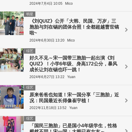
2024年7月4日 10:05
Mico
明星
《刘QUIZ》公开「大韩、民国、万岁」三
胞胎与刘在锡的团体合照！全都超越曹世镐
啦~
2024年6月30日 13:20
Mico
综艺
好久不见～宋一国带三胞胎一起出演《刘
QUIZ》！小学6年级、身高172公分，暴风
成长让刘在锡也吓一跳！
2024年6月27日 13:22
Yuan
综艺
原来爸爸也知道！宋一国分享「三胞胎」近
况：民国最近长得像崔宇植！
2022年11月18日 13:52
Yuan
综艺
「国民三胞胎」已是国小4年级学生，性格
截然不同！宋一国：大韩已有女友～