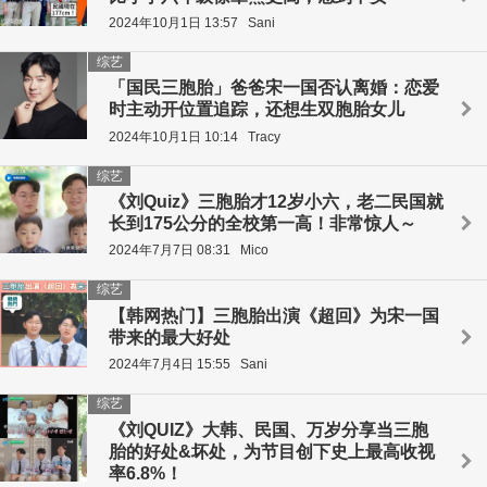
2024年10月1日 13:57
Sani
综艺
「国民三胞胎」爸爸宋一国否认离婚：恋爱
时主动开位置追踪，还想生双胞胎女儿
2024年10月1日 10:14
Tracy
综艺
《刘Quiz》三胞胎才12岁小六，老二民国就
长到175公分的全校第一高！非常惊人～
2024年7月7日 08:31
Mico
综艺
【韩网热门】三胞胎出演《超回》为宋一国
带来的最大好处
2024年7月4日 15:55
Sani
综艺
《刘QUIZ》大韩、民国、万岁分享当三胞
胎的好处&坏处，为节目创下史上最高收视
率6.8%！