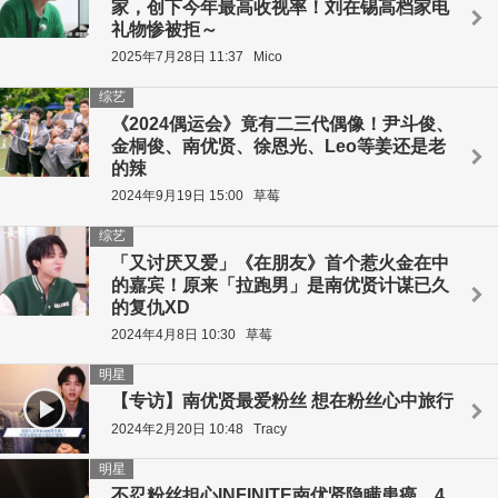
家，创下今年最高收视率！刘在锡高档家电
礼物惨被拒～
2025年7月28日 11:37
Mico
综艺
《2024偶运会》竟有二三代偶像！尹斗俊、
金桐俊、南优贤、徐恩光、Leo等姜还是老
的辣
2024年9月19日 15:00
草莓
综艺
「又讨厌又爱」《在朋友》首个惹火金在中
的嘉宾！原来「拉跑男」是南优贤计谋已久
的复仇XD
2024年4月8日 10:30
草莓
明星
【专访】南优贤最爱粉丝 想在粉丝心中旅行
2024年2月20日 10:48
Tracy
明星
不忍粉丝担心INFINITE南优贤隐瞒患癌，4