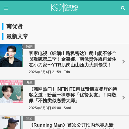
南优贤
最新文章
韩剧
客家电视《细细山路私密达》爬山爬不够全
员敲碗第二季！金荷娜、南优贤许愿再聚住
在小刀家〜YTR肌肉山山压力大到偷哭！
2026年2月4日 21:59
Erin
明星
【韩网热门】INFINITE南优贤朋友餐厅的待
客之道：粉丝一律尊称「优贤女友」！网敬
佩「不愧类似恋爱大师」
2025年8月3日 09:00
Sani
综艺
《Running Man》首次公开忙内池睿恩新