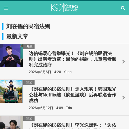
刘在锡的民宿法则
最新文章
明星
边佑锡暖心善举曝光！《刘在锡的民宿法
则》出演者透露：因他的捐款，儿童患者顺
利完成治疗
2026年8月6日 14:20
Yuan
综艺
《刘在锡的民宿法则》走入现实！韩国观光
公社与Netflix继《鱿鱼游戏》后再联名合作
成功
2026年6月12日 14:09
Erin
综艺
《刘在锡的民宿法则》李光洙爆料：「边佑