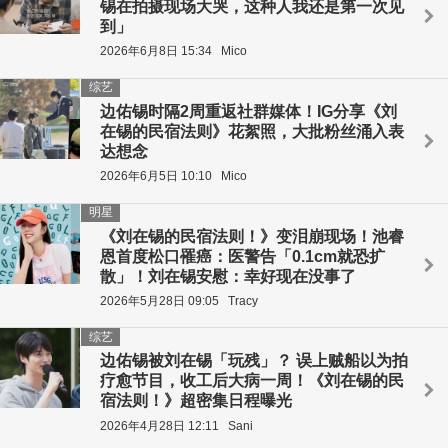
锡在拍摄现场大哭，这种人我还是第一次见
到」
2026年6月8日 15:34
Mico
综艺
边佑锡时隔2周重返社群媒体！IG分享《刘
在锡的民宿法则》花絮照，大批粉丝涌入表
达想念
2026年6月5日 10:10
Mico
明星
《刘在锡的民宿法则！》变泪崩现场！池睿
恩首度松口罹癌：医警告「0.1cm就恐扩
散」！刘在锡安慰：幸好现在没事了
2026年5月28日 09:05
Tracy
综艺
边佑锡被刘在锡「玩残」？ 误上贼船以为拍
疗愈节目，收工后大病一周！《刘在锡的民
宿法则！》超密集日程曝光
2026年4月28日 12:11
Sani