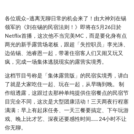
各位观众~逃离无聊日常的机会来了！由大神刘在锡
领军的《刘在锡的民宿法则！》即将在5月26日於
Netflix首播，这次他不当完美MC，而是要化身有点
两光的新手露营场老板，跟超「失控职员」李光洙、
边佑锡、池睿恩一起，带著住宿客人们又闹又玩又
疯，完成一场集体逃脱现实的露营实境秀。
这档节目号称是「集体露营版」的民宿实境秀，讲白
了就是大家吃住一起、玩在一起，从早嗨到晚。 制
作组透露，这跟过去那种单纯提供住宿餐点的民宿节
目完全不同，这次是大型团康活动！三天两夜行程塞
满满：早上有起床任务、一天三餐要搞定、下午玩游
戏、晚上比才艺、深夜还要感性时间...... 24小时不让
你无聊。