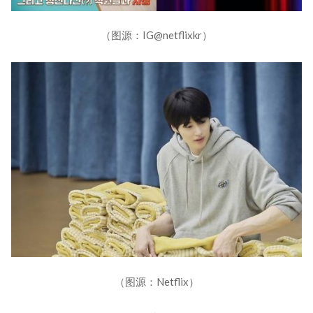
（图源：IG@netflixkr）
（图源：Netflix）