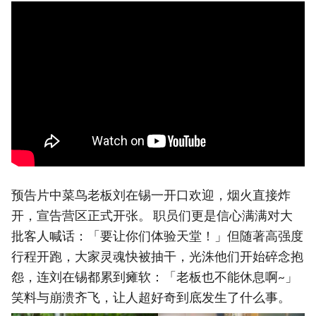
预告片中菜鸟老板刘在锡一开口欢迎，烟火直接炸
开，宣告营区正式开张。 职员们更是信心满满对大
批客人喊话：「要让你们体验天堂！」但随著高强度
行程开跑，大家灵魂快被抽干，光洙他们开始碎念抱
怨，连刘在锡都累到瘫软：「老板也不能休息啊~」
笑料与崩溃齐飞，让人超好奇到底发生了什么事。