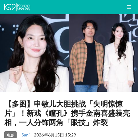
【多图】申敏儿大胆挑战「失明惊悚
片」！新戏《瞳孔》携手金南喜盛装亮
相，一人分饰两角「眼技」炸裂
Sani
2026年6月15日 15:29
电影