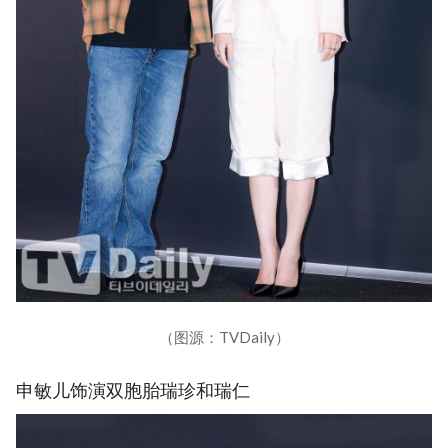
（图源：TVDaily）
申敏儿饰演双胞胎瑞珍和瑞仁