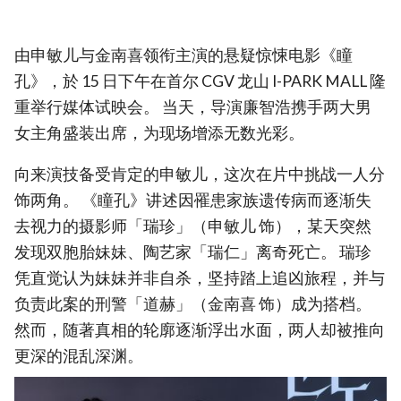
由申敏儿与金南喜领衔主演的悬疑惊悚电影《瞳
孔》，於 15 日下午在首尔 CGV 龙山 I-PARK MALL 隆
重举行媒体试映会。 当天，导演廉智浩携手两大男
女主角盛装出席，为现场增添无数光彩。
向来演技备受肯定的申敏儿，这次在片中挑战一人分
饰两角。 《瞳孔》讲述因罹患家族遗传病而逐渐失
去视力的摄影师「瑞珍」（申敏儿 饰），某天突然
发现双胞胎妹妹、陶艺家「瑞仁」离奇死亡。 瑞珍
凭直觉认为妹妹并非自杀，坚持踏上追凶旅程，并与
负责此案的刑警「道赫」（金南喜 饰）成为搭档。
然而，随著真相的轮廓逐渐浮出水面，两人却被推向
更深的混乱深渊。