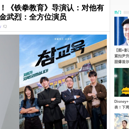
！《铁拳教育》导演认：对他有
热门
金武烈：全方位演员
y
【图+影
紧扣尹升
甜爆首
Disn
表！下