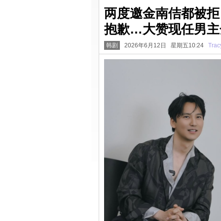
两度邀金南佶都被拒
抱歉…大赞现任男主
韩剧
2026年6月12日 星期五10:24
Trac