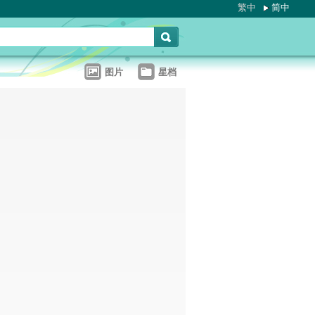
繁中
简中
图片
星档