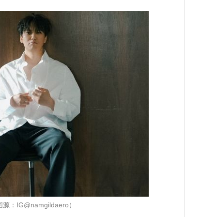
源：IG@namgildaero）