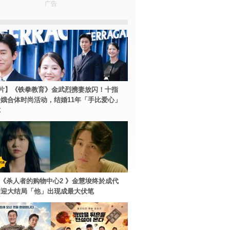
广告
片】《铁拳教育》金武烈携妻放闪！十指
娥合体时尚活动，结婚11年「手比爱心」
尔
ey+《杀人者的购物中心2 》金慧埈终於成代
周迎大结局「他」出现成最大伏笔