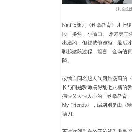
（封面图源：I
Netflix新剧《铁拳教育》
段「换角」小插曲。 原来男主
出邀约，但都被他婉拒，最后
聊起这段过程，坦言「金南佶
隙。
改编自同名超人气网路漫画的
长与问题教师搞得乱七八糟的
痛快又大快人心的「铁拳教育」
My Friends》，编剧则
操刀。
不过这部剧在公开前就引发争