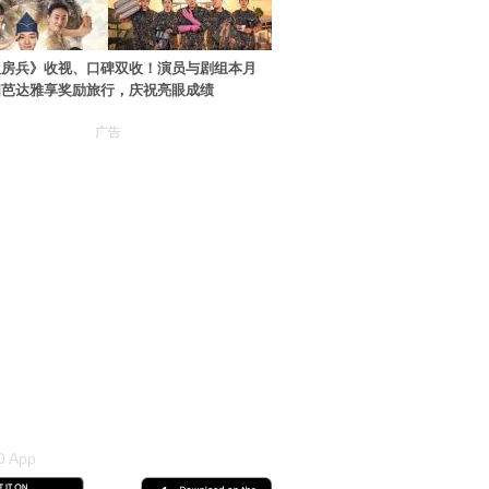
伙房兵》收视、口碑双收！演员与剧组本月
国芭达雅享奖励旅行，庆祝亮眼成绩
广告
 App