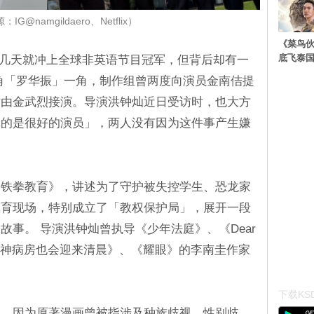
G@namgildaero、Netflix）
《菜鸟
底飞泰
才上线几天就冲上全球非英语节目冠军，但背后却有一
角「罗华振」一角，制作组曾两度向演员金南佶提
才由金武烈接演。导演洪钟灿近日受访时，也大方
真的是很好的演员」，两人没有因为这件事产生嫌
《铁拳教育》，讲述为了守护被失控学生、恐龙家
教育现场，特别成立了「教权保护局」，展开一段
故事。 导演洪钟灿曾执导《少年法庭》、《Dear
是由《精神病房也会迎来清晨》、《耀眼》的李南圭作家
下载KSD
议，因为原著漫画曾被指涉及种族歧视、性别歧