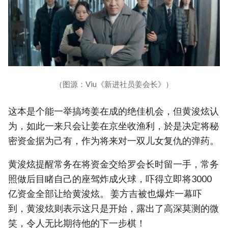
（图源：Viu《新进社员姜会长》）
这本是个能一举搞垮姜在成的绝佳机会，但黄浚炫认
为，如此一来只会让姜在京坐收渔利，於是决定将秘
密资金据为己有，作为将来对一双儿女复仇的弹药。
黄浚炫提醒常务在将资金交给罗会长时留一手，常务
照做后目睹自己的座驾炸成火球，吓得立即将3000
亿资金全部让给黄浚炫。 姜方吉被也爆炸一幕吓
到，黄浚炫则表示这只是开始，露出了高深莫测的微
笑，令人无比期待他的下一步棋！