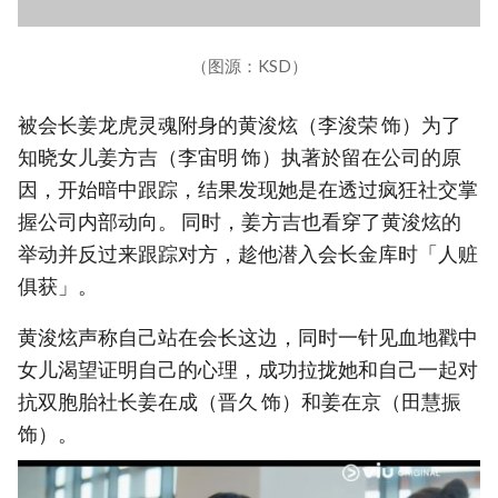
（图源：KSD）
被会长姜龙虎灵魂附身的黄浚炫（李浚荣 饰）为了
知晓女儿姜方吉（李宙明 饰）执著於留在公司的原
因，开始暗中跟踪，结果发现她是在透过疯狂社交掌
握公司内部动向。 同时，姜方吉也看穿了黄浚炫的
举动并反过来跟踪对方，趁他潜入会长金库时「人赃
俱获」。
黄浚炫声称自己站在会长这边，同时一针见血地戳中
女儿渴望证明自己的心理，成功拉拢她和自己一起对
抗双胞胎社长姜在成（晋久 饰）和姜在京（田慧振
饰）。