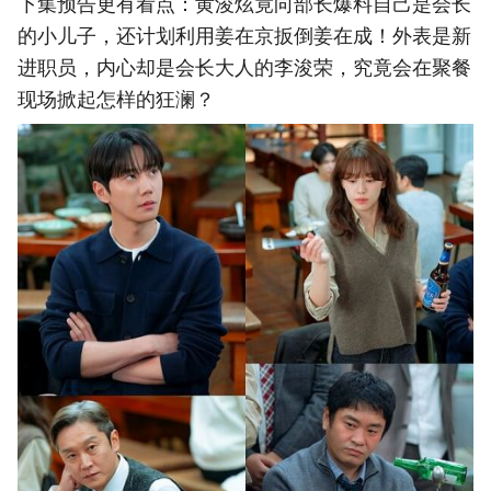
下集预告更有看点：黄浚炫竟向部长爆料自己是会长
的小儿子，还计划利用姜在京扳倒姜在成！外表是新
进职员，内心却是会长大人的李浚荣，究竟会在聚餐
现场掀起怎样的狂澜？