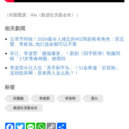
（封面图源：Viu《新进社员姜会长》）
相关新闻
父亲节特辑！2026最令人难忘的4位韩剧爸爸角色：苏志
燮、李栋旭...他们连命都可以不要
宋江、李浚荣「颜值爆发」！新剧《四手联弹》制服同
框「17岁青春神颜」掀期待
李浚荣今日入伍「亲手剃平头」！SJ金希澈「后背抱」
送别惊呆网：原来两人这么熟？！
标签
田慧振
李浚荣
李宙明
晋久
新进社员姜会长
Facebook
Twitter
Line
WhatsApp
Copy
分