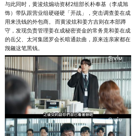
与此同时，黄浚炫煽动资材2组部长朴奉基（李成旭
饰）带队跟营业组硬碰硬「开战」，突击调查姜在成
用来洗钱的外包商。 而黄浚炫和姜方吉则在本部蹲
守，发现负责管理姜在成秘密资金的常务竟和姜在成
的岳父、太河集团罗会长暗通款曲，原来连亲家都在
觊觎这笔黑钱。