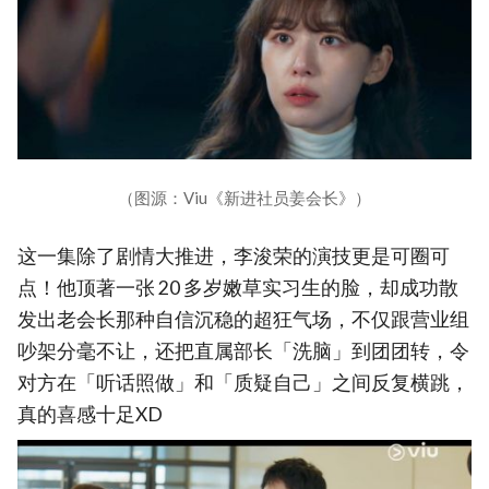
（图源：Viu《新进社员姜会长》）
这一集除了剧情大推进，李浚荣的演技更是可圈可
点！他顶著一张 20 多岁嫩草实习生的脸，却成功散
发出老会长那种自信沉稳的超狂气场，不仅跟营业组
吵架分毫不让，还把直属部长「洗脑」到团团转，令
对方在「听话照做」和「质疑自己」之间反复横跳，
真的喜感十足XD