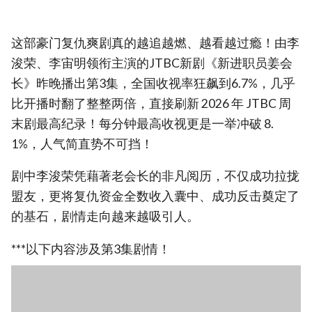
这部豪门复仇爽剧真的越追越燃、越看越过瘾！由李
浚荣、李宙明领衔主演的JTBC新剧《新进职员姜会
长》昨晚播出第3集，全国收视率狂飙到6.7%，几乎
比开播时翻了整整两倍，直接刷新 2026 年 JTBC 周
末剧最高纪录！每分钟最高收视更是一举冲破 8.
1%，人气简直势不可挡！
剧中李浚荣凭藉著老会长的非凡阅历，不仅成功拉拢
盟友，更将复仇资金全数收入囊中、成功反击奠定了
的基石，剧情走向越来越吸引人。
***以下内容涉及第3集剧情！