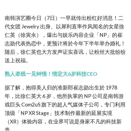
南韩演艺圈今日（7日）一早就传出粉红好消息！二
代女团 Jewelry 出身、以犀利直率作风闻名的女星徐
仁英（徐寅永），爆出与娱乐内容企业「NP」的崔
志勋代表热恋中，更预计将於今年下半年举办婚礼！
随后，徐仁英也大方发声证实喜讯，让粉丝大批纷纷
送上祝福。
熟人牵线一见钟情！情定大6岁科技CEO
据了解，抱得美人归的准新郎崔志勋出生於 1978
年，比徐仁英大 6 岁，他所执掌的 NP 公司是南韩游
戏巨头 Com2uS 旗下的超人气媒体子公司，专门利用
顶级「NP XR Stage」技术制作最新的延展实境
（XR）体验内容，在业界可说是身家不凡的科技新
贵。