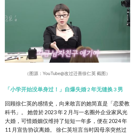
（图源：YouTube@改过迁善徐仁英 截图）
「小学开始没单身过！」自爆失婚 2 年无缝换 3 男
回顾徐仁英的感情史，向来敢言的她简直是「恋爱教
科书」。 她曾於 2023 年 2 月与一名圈外企业家风光
大婚，可惜婚姻仅维持了短短一年多，便在 2024 年
11 月宣告协议离婚。 徐仁英坦言当时因母亲突然过