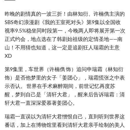
昨晚的剧情真的一波三折！由林知衍、许楠儁主演的
SBS奇幻浪漫剧《我的王室死对头》第9集以全国收
视率9.5%稳坐同时段第一，今晚两人即将展开第一次
正式约会，地点选在了韩剧始祖级的定情圣地——南
山！不用猜也知道，这一定是追剧狂人瑞霜的主意
XD
第9集里，车世界（许楠儁 饰）追问申瑞霜（林知衍
饰）是否他梦里的女子「姜团心」，瑞霜慌张之中表
示否认。 世界在手术麻醉期间，前世记忆再度苏
醒，梦到自己是「清轩大君」，醒来后告诉瑞霜：清
轩大君一直深深爱慕著姜团心。
瑞霜一直误以为清轩大君憎恨自己，直到听到世界这
番话，加上在博物馆里看到清轩大君亲手绘制的美人