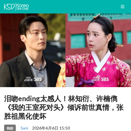
泪吻ending太感人！林知衍、许楠儁
《我的王室死对头》倾诉前世真情，张
胜祖黑化使坏
Sani
2026年6月6日 15:50
韩剧