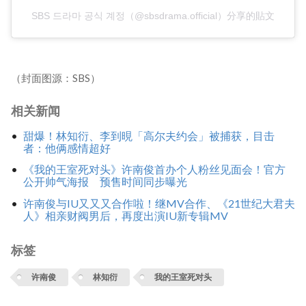
SBS 드라마 공식 계정（@sbsdrama.official）分享的貼文
（封面图源：SBS）
相关新闻
甜爆！林知衍、李到晛「高尔夫约会」被捕获，目击
者：他俩感情超好
《我的王室死对头》许南俊首办个人粉丝见面会！官方
公开帅气海报 预售时间同步曝光
许南俊与IU又又又合作啦！继MV合作、《21世纪大君夫
人》相亲财阀男后，再度出演IU新专辑MV
标签
许南俊
林知衍
我的王室死对头