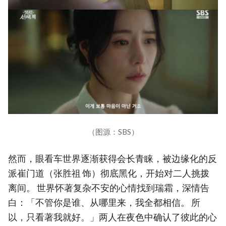
（图源：SBS）
然而，眼看车世界逐渐获得会长青睐，被边缘化的反
派崔门道（张胜祖 饰）彻底黑化，开始对二人挑拨
离间。 世界怀著复杂不安的心情找到瑞霜，深情告
白：「不管你是谁、从哪里来，我全都相信。 所
以，只看著我就好。」两人在夜色中确认了彼此的心