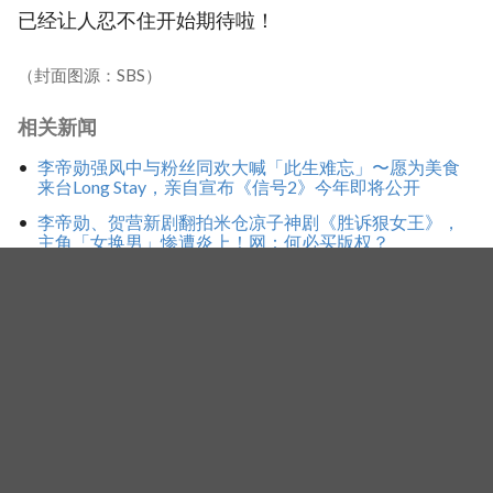
已经让人忍不住开始期待啦！
（封面图源：SBS）
相关新闻
李帝勋强风中与粉丝同欢大喊「此生难忘」〜愿为美食
来台Long Stay，亲自宣布《信号2》今年即将公开
李帝勋、贺营新剧翻拍米仓凉子神剧《胜诉狠女王》，
主角「女换男」惨遭炎上！网：何必买版权？
虽然《第二个信号》播出卡关，双主演戏外交情依旧！
金憓秀暖送咖啡车，应援李帝勋新剧《胜诉有希望》
标签
李帝勋
胜诉有希望
Facebook
Twitter
Line
WhatsApp
Copy
分
Link
享