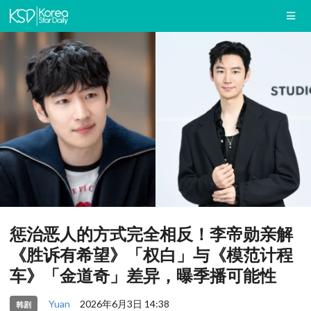
惩治恶人的方式完全相反！李帝勋亲解
《胜诉有希望》「权白」与《模范计程
车》「金道奇」差异，曝季播可能性
Yuan
2026年6月3日 14:38
韩剧