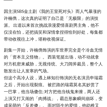
因主演SBS金土剧《我的王室死对头》而人气暴涨的
许楠儁，这次真的证明了自己是「无极限」的演技
派。 出道以来首次挑战浪漫爱情喜剧男主角，他不
仅没在怕，还把搞笑和深情拿捏得恰到好处，每集都
带动收视往上冲，堪称收视保证。
剧集一开始，许楠儁饰演的车世界完全是个冷血无情
的「资本主义怪物」。 西装笔挺出场，动不动就拿
对方机密来威胁，无视传统、大刀阔斧裁员，整个人
散发出让人发寒的气场。
但这个高冷人设，遇上林知衍饰演的无名演员申瑞霜
之后，开始出现裂痕。 被拦路的瑞霜莫名其妙赏了
一巴掌，他当场傻住; 对方把他当钱鬼来缠，两人还
上演又打又闹的「肉搏战」，霸总形象瞬间崩坏，变
成呆萌的「反差傻」。 面对陌生的爱情，他幼稚又