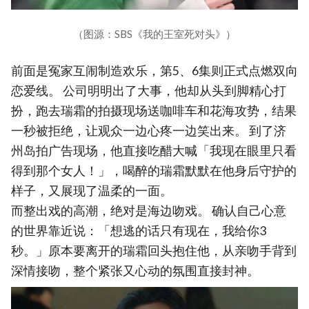
（图源：SBS《我的王室死对头》）
前面是冤家互闹制造欢乐，第5、6集则正式点燃双向
恋爱线。 公司明明出了大事，他却从头到脚精心打
扮，跑去瑞霜的拍摄现场送咖啡车和花海攻势，结果
一秒被拒绝，让观众一边心疼一边笑出来。 到了济
州岛拍广告现场，他直接吃醋大喊「我现在眼里只看
得到那个女人！」，喝醉的瑞霜默默在他身后守护的
样子，又展现了温柔的一面。
而整出戏的高潮，绝对是海边吻戏。 确认自己心意
的世界靠近说：「想逃的话只有现在，我给你3
秒。」原本要离开的瑞霜回头抱住他，从亲吻手背到
深情接吻，整个紧张又心动的氛围直接封神。