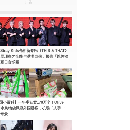
广告
tray Kids亮相新专辑《THIS & THAT》
！展现多才全能与满满自信，预告「以热治
裂夏日音乐圈
国小百科】一年半狂卖178万个！Olive
g防水购物袋风靡外国游客，机场「人手一
新奇景