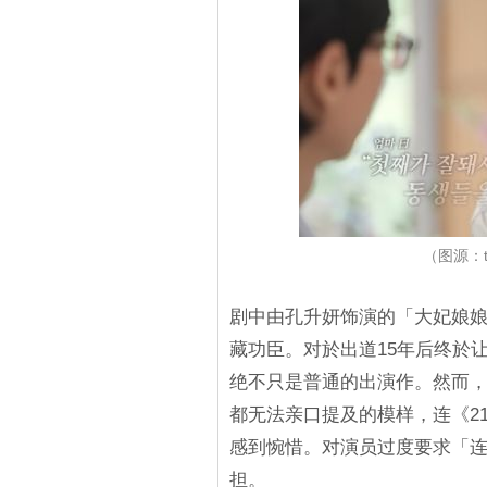
（图源：tv
剧中由孔升妍饰演的「大妃娘
藏功臣。对於出道15年后终於
绝不只是普通的出演作。然而，
都无法亲口提及的模样，连《2
感到惋惜。对演员过度要求「连
担。