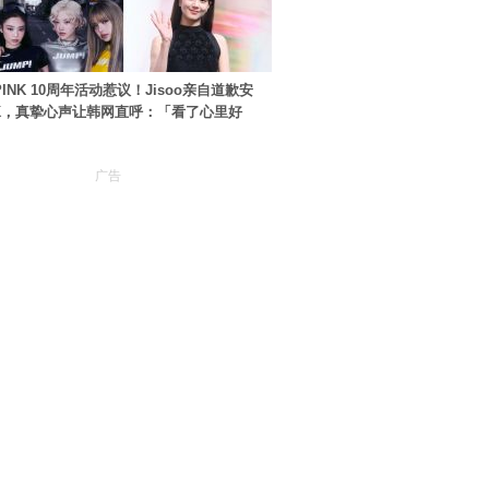
PINK 10周年活动惹议！Jisoo亲自道歉安
NK，真挚心声让韩网直呼：「看了心里好
广告