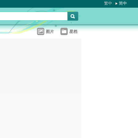
繁中
简中
图片
星档