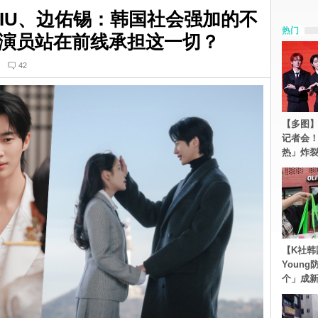
》IU、边佑锡：韩国社会强加的不
热门
演员站在前线承担这一切？
42
【多图】S
记者会
热」炸
【K社韩
Youn
个」成