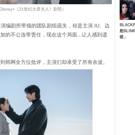
isney+《21世纪大君夫人》剧照）
BLACK
演编剧所带领的团队剧组疏失，却是主演 IU、边
慰BLI
加的不公连带责任，现在这个局面...让人感到遗
暖」
遭到韩网全方位批评，主演们却承受了所有余波。