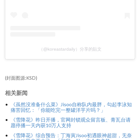
（@koreastardaily）分享的貼文
(封面图源:KSD)
相关新闻
《虽然没准备什么菜》Jisoo自称队内最胖，勾起李泳知
痛苦回忆：「你能吃完一整罐洋芋片吗？」
《雪降花》昨日开播，官网封锁观众留言板、青瓦台请
愿停播一天内获10万人支持
《雪降花》综合预告：丁海寅Jisoo初遇眼神超甜，无奈