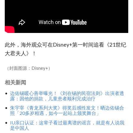
此外，海外观众可在Disney+第一时间追看《21世纪
大君夫人》！
（封面图源：Disney+）
相关新闻
边佑锡暖心善举曝光！《刘在锡的民宿法则》出演者透
露：因他的捐款，儿童患者顺利完成治疗
朱宇宰《青龙系列大奖》得奖后感性发文！晒边佑锡合
照「20多岁相遇，如今一起站上颁奖舞台」
IU亲口认证：这辈子看过最离谱的谣言，就是有人说我
是中国人