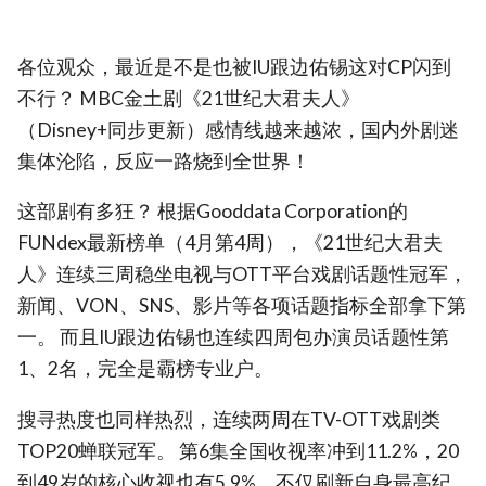
各位观众，最近是不是也被IU跟边佑锡这对CP闪到
不行？ MBC金土剧《21世纪大君夫人》
（Disney+同步更新）感情线越来越浓，国内外剧迷
集体沦陷，反应一路烧到全世界！
这部剧有多狂？ 根据Gooddata Corporation的
FUNdex最新榜单（4月第4周），《21世纪大君夫
人》连续三周稳坐电视与OTT平台戏剧话题性冠军，
新闻、VON、SNS、影片等各项话题指标全部拿下第
一。 而且IU跟边佑锡也连续四周包办演员话题性第
1、2名，完全是霸榜专业户。
搜寻热度也同样热烈，连续两周在TV-OTT戏剧类
TOP20蝉联冠军。 第6集全国收视率冲到11.2%，20
到49岁的核心收视也有5.9%，不仅刷新自身最高纪