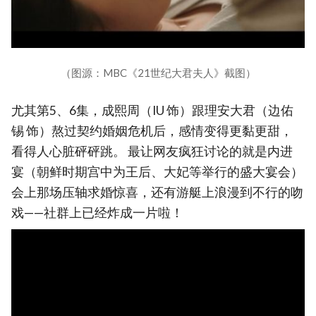
（图源：MBC《21世纪大君夫人》截图）
尤其第5、6集，成熙周（IU 饰）跟理安大君（边佑
锡 饰）熬过契约婚姻危机后，感情变得更黏更甜，
看得人心脏砰砰跳。 最让网友疯狂讨论的就是内进
宴（朝鲜时期宫中为王后、大妃等举行的盛大宴会）
会上那场压轴求婚惊喜，还有游艇上浪漫到不行的吻
戏——社群上已经炸成一片啦！