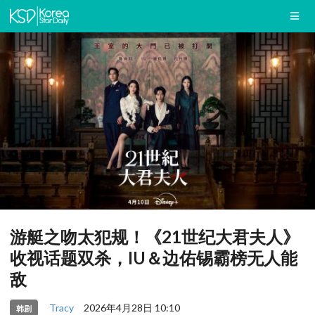
游艇之吻太犯规！《21世纪大君夫人》
收视话题双杀，IU＆边佑锡霸榜无人能
敌
Tracy
2026年4月28日 10:10
韩剧