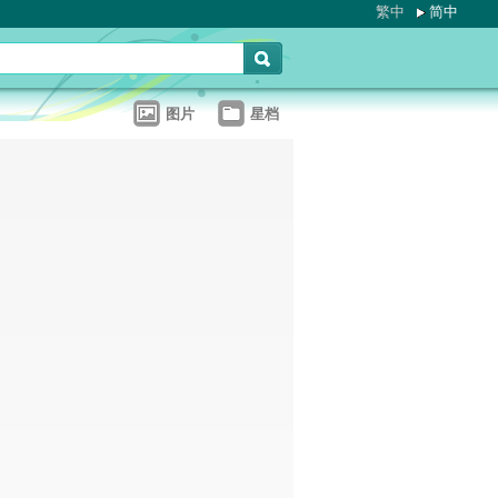
繁中
简中
图片
星档