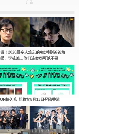
广告
辑！2026最令人难忘的4位韩剧爸爸角
燮、李栋旭...他们连命都可以不要
AGON快闪店 即将於8月13日登陆香港