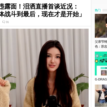
NS久违露面！泪洒直播首谈近况：
热门
s合体战斗到最后，现在才是开始」
31
父亲节特
色：苏志
G-DR