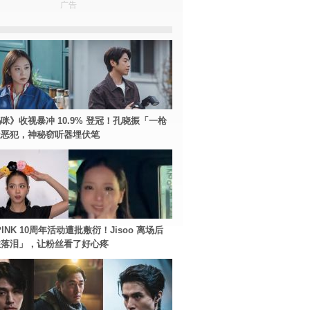
广告
咪》收视暴冲 10.9% 登冠！孔晓振「一枪
极恶犯，神秘窃听器埋伏笔
PINK 10周年活动遭批敷衍！Jisoo 离场后
住落泪」，让粉丝看了好心疼