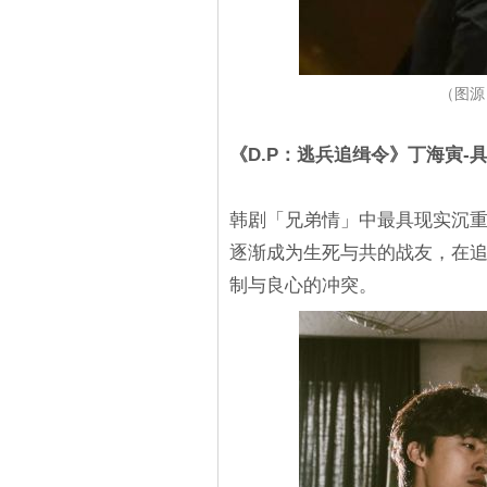
（图源
《D.P：逃兵追缉令》丁海寅-
韩剧「兄弟情」中最具现实沉重
逐渐成为生死与共的战友，在
制与良心的冲突。