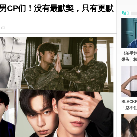
男CP们！没有最默契，只有更默
热门
《杀手妈
爆头」
BLACK
「忍不