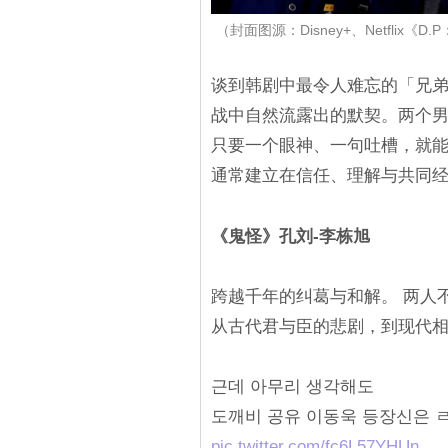
（封面图源：Disney+、Netflix《D.
谈到韩剧中最令人难忘的「兄
战中自然流露出的默契。两个
只要一个眼神、一句吐槽，就能
通常建立在信任、理解与共同
《鬼怪》孔刘-李栋旭
跨越千年的纠葛与和解。 两人
从古代君与臣的悲剧，到现代
근데 아무리 생각해도
도깨비 공유 이동욱 등장신은 
pic.twitter.com/fc6L57YHUn