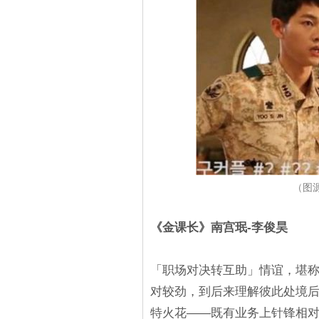
（图源
《金课长》南宫珉-李俊昊
「职场对决转互助」情谊，堪
对较劲，到后来理解彼此处境
特火花——既有业务上针锋相