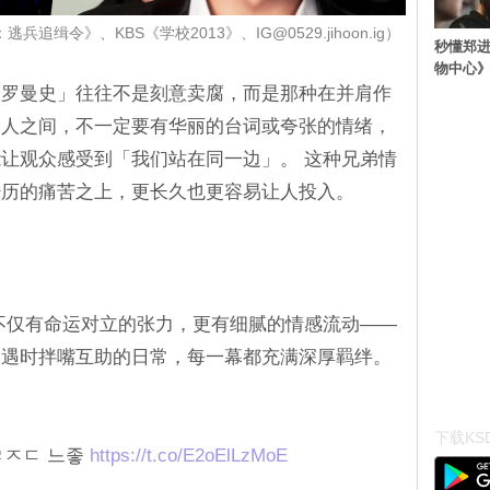
P：逃兵追缉令》、KBS《学校2013》、IG@0529.jihoon.ig）
秒懂郑
物中心
弟罗曼史」往往不是刻意卖腐，而是那种在并肩作
男人之间，不一定要有华丽的台词或夸张的情绪，
让观众感受到「我们站在同一边」。 这种兄弟情
经历的痛苦之上，更长久也更容易让人投入。
不仅有命运对立的张力，更有细腻的情感流动――
相遇时拌嘴互助的日常，每一幕都充满深厚羁绊。
下载KSD
ㄹㅈㄷ 느좋
https://t.co/E2oElLzMoE