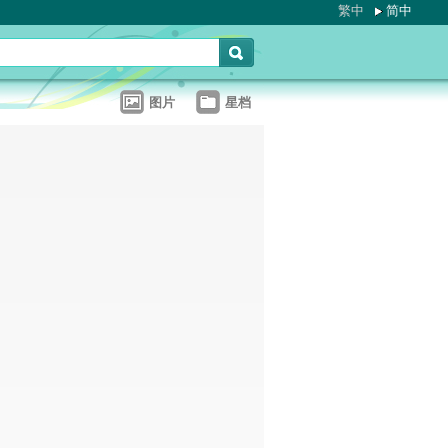
繁中
简中
图片
星档