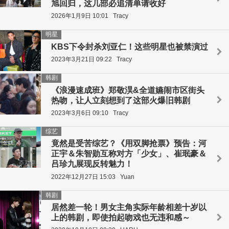
旭回归，这几部必追清单请收好
2026年1月9日 10:01
Tracy
明星
KBS下令封杀刘亚仁！这些明星也被禁演过
2023年3月21日 09:22
Tracy
韩剧
《浪漫速成班》郑敬淏&全道嬿闹市区街头
热吻，让人立刻想到了这部火爆旧韩剧
2023年3月6日 09:10
Tracy
综艺
竟然是受苦综艺？《用双脚抢票》预告：河
正宇＆朱智勋互称对方「少女」、崔珉豪＆
吕珍九展现反转魅力！
2022年12月27日 15:03
Yuan
韩剧
居然差一轮！男女主角实际年龄相差十岁以
上的韩剧，即使拍起吻戏也无违和感～