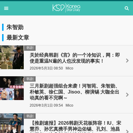
朱智勋
最新文章
韩剧
关於经典韩剧《宫》的一个冷知识，网：即
使是重温N遍的人也没发现的事实！
2026年5月3日 08:50
Mico
韩剧
三月新剧超强组合来袭！河智苑、朱智勋、
朴敏英、徐仁国、Jisoo、柳演锡 大咖全出
动真的看不完啊～
2026年3月1日 09:54
Mico
韩剧
【推剧速报】2026韩剧天花板阵容！IU、宋
慧乔、孙艺真携手男神边佑锡、孔刘、池昌