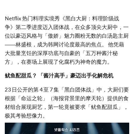
Netflix 热门料理实境秀《黑白大厨：料理阶级战
争》第二季进度迈入团体战，在众多顶尖大厨中，一
位以豪迈风格与「傲娇」魅力圈粉无数的白汤匙主厨
――林盛根，成为韩网讨论度最高的焦点。 他凭藉
大批量烹饪的深厚功底与自豪的「五万种酱汁秘
方」，在赛场上展现了化腐朽为神奇的魔力。
鱿鱼配甜瓜？ 「酱汁高手」豪迈出手化解危机
23 日公开的第 4 至 7 集「黑白团体战」中，大厨们要
根据「命运之轮」（海报背景里的摩天轮）提供的食
材组合展现厨艺，第一轮竟被要求「鱿鱼配甜瓜」，
极其考验想像力。