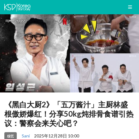
《黑白大厨2》「五万酱汁」主厨林盛
根傲娇爆红！分享50kg炖排骨食谱引热
议：警察会来关心吧？
Sani
2025年12月28日 10:00
综艺