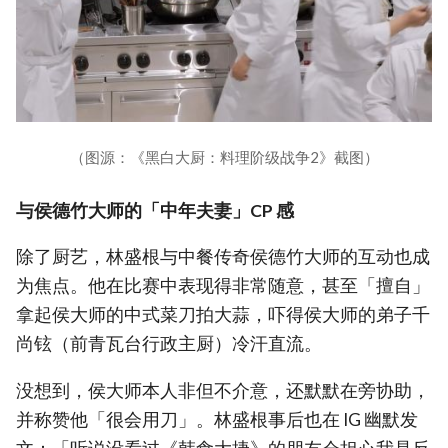
（图源：《黑白大厨：料理阶级战争2》截图）
与侯德竹大师的「中年夫妻」CP 感
除了厨艺，林盛根与中餐传奇侯德竹大师的互动也成
为焦点。他在比赛中表现得非常随意，甚至「擅自」
拿起侯大师的中式菜刀拍大蒜，吓得侯大师的弟子千
尚铉（前青瓦台行政主厨）冷汗直流。
没想到，侯大师本人非但不介意，还默默在旁协助，
并称赞他「很会用刀」。林盛根事后也在 IG 幽默发