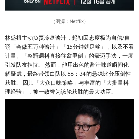
（图源：Netflix）
林盛根主动负责冷盘酱汁，起初因态度极为自信/自
诩「会做五万种酱汁」「15分钟就足够」，以及不看
计量、「整瓶调料直接往盆里倒」的豪迈手法，一度
引发队友担忧。 然而，他用出色的酱汁味道瞬间化
解疑虑，最终带领白队以 66：34 的悬殊比分压倒性
获胜。 因其「大众口味策略」与丰富的「大批量料
理经验」，被一致誉为该轮获胜的最大功臣。