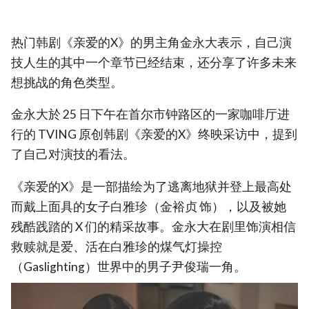
热门韩剧《亲爱的X》的男主角金永大表示，自己演
技人生的其中一个章节已经结束，还分享了许多未来
想挑战的角色类型。
金永大於 25 日下午在首尔市钟路区的一家咖啡厅进
行的 TVING 原创韩剧《亲爱的X》终映采访中，提到
了自己对演技的看法。
《亲爱的X》是一部描绘为了逃离地狱并登上最高处
而戴上面具的女子白雅珍（金裕贞 饰），以及被她
残酷践踏的 X 们的精采故事。金永大在剧里饰演相信
救赎就是爱、活在白雅珍的煤气灯操控
（Gaslighting）世界中的男子尹俊瑞一角。