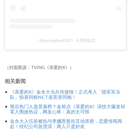
（@youngdae0302）分享的貼文
（封面图源：TVING《亲爱的X》）
相关新闻
《亲爱的X》金永大当兵传捷报！正式考入「陆军军乐
队」惊喜同框NCT道英变同袍！
视后热门人选竟落榜？金裕贞《亲爱的X》演技大爆发却
零入围掀热议，网友心疼：真的太可惜
金永大入伍前被拍与李娜恩逛街互动亲密，恋爱传闻再
起！经纪公司急澄清：两人只是好友