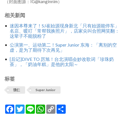
（封面图源：IG@kanginnim）
相关新闻
迷因本尊来了！SJ崔始源现身新北「只有始源能停车」
名店、暖叮「常帮我换照片」，店家尖叫合照网笑翻：
这辈子不能脱粉了
公演第一、运动第二！Super Junior 东海：「离别的空
虚，是为了期待下次再见」
[后记]DIVE TO 厉旭！台北演唱会妙改歌词「珍珠奶
茶」，「奶油年糕」是他的太阳～
标签
强仁
Super Junior
Facebook
Twitter
Line
WhatsApp
Copy
分
Link
享