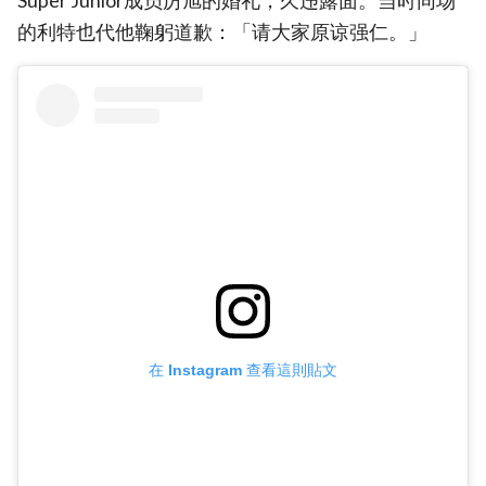
Super Junior成员厉旭的婚礼，久违露面。当时同场
的利特也代他鞠躬道歉：「请大家原谅强仁。」
在 Instagram 查看這則貼文