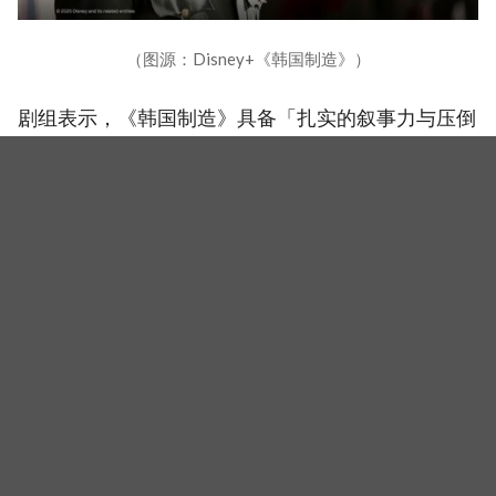
（图源：Disney+《韩国制造》）
剧组表示，《韩国制造》具备「扎实的叙事力与压倒
性的美学构图」，六集内容将呈现如同「六部电影般
的电影级体验」。官方也已确认开拍第二季，预计将
於明年下半年与观众见面。
（封面图源：Disney+《韩国制造》）
相关新闻
《韩国制造2》导演曝3大看点！玄彬、郑雨盛9年恩怨全
面引爆：谁能活到最后？
孙艺真要公开家中冰箱了！人气综艺《拜托了冰箱》出
演确定，是否分享与玄彬婚后日常掀期待
【影片】玄彬、金宇彬黑白配亮相「第5届青龙系列大
奖」，争视帝各展男神魅力