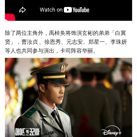
除了两位主角外，禹棹奂将饰演玄彬的弟弟「白冀
贤」，曹汝贞 、徐恩秀、元志安、郑星一、李珠妍
等人也共同参与演出，卡司阵容华丽。