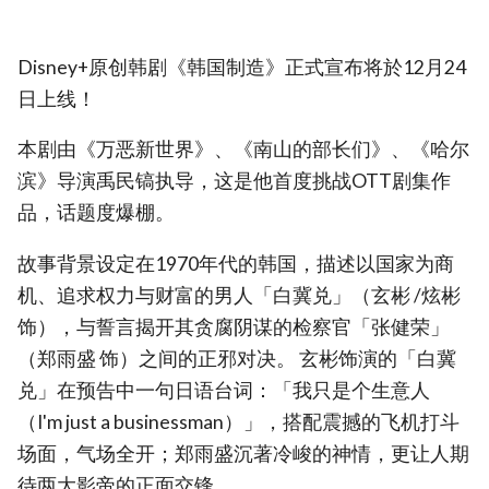
Disney+原创韩剧《韩国制造》正式宣布将於12月24
日上线！
本剧由《万恶新世界》、《南山的部长们》、《哈尔
滨》导演禹民镐执导，这是他首度挑战OTT剧集作
品，话题度爆棚。
故事背景设定在1970年代的韩国，描述以国家为商
机、追求权力与财富的男人「白冀兑」（玄彬 /炫彬
饰），与誓言揭开其贪腐阴谋的检察官「张健荣」
（郑雨盛 饰）之间的正邪对决。 玄彬饰演的「白冀
兑」在预告中一句日语台词：「我只是个生意人
（I'm just a businessman）」，搭配震撼的飞机打斗
场面，气场全开；郑雨盛沉著冷峻的神情，更让人期
待两大影帝的正面交锋。