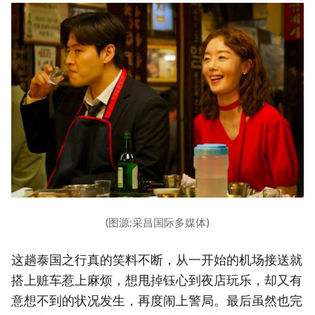
(图源:采昌国际多媒体)
这趟泰国之行真的笑料不断，从一开始的机场接送就
搭上赃车惹上麻烦，想甩掉钰心到夜店玩乐，却又有
意想不到的状况发生，再度闹上警局。最后虽然也完