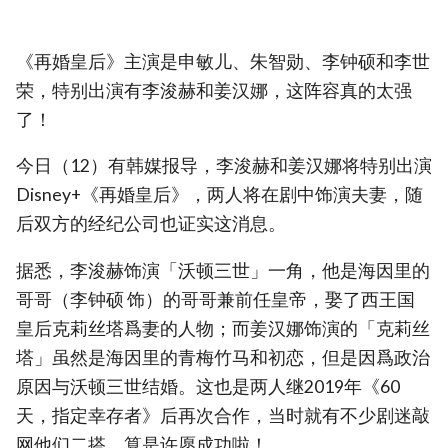
《再婚皇后》主演是申敏儿、朱智勋、李钟硕和李世
荣，特别出演有李浚赫和姜汉娜，这阵容真的太强
了！
今日（12）有韩媒报导，李浚赫和姜汉娜将特别出演
Disney+《再婚皇后》，两人将在剧中饰演夫妻，随
后双方的经纪公司也证实这消息。
据悉，李浚赫饰演「沃顿三世」一角，他是海因里的
哥哥（李钟硕 饰）的哥哥兼前任皇帝，娶了西王国
皇后克莉丝塔爲妻的人物；而姜汉娜饰演的「克莉丝
塔」虽然是海因里的青梅竹马和初恋，但是因爲政治
原因与沃顿三世结婚。这也是两人继2019年《60
天，指定幸存者》后再次合作，当时就有不少剧迷敲
网他们二搭，算是许愿成功啦！