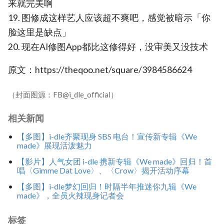
来就完美啊
19. 图修成这样艺人应该超不爽吧，感觉被暗示「你
脸这里是缺点」
20. 现在AI修图App都比这修得好，没审美又没技术
原文：https://theqoo.net/square/3984586624
（封面图源：FB@i_dle_official）
相关新闻
【多图】i-dle齐聚现身 SBS 电台！宣传新专辑《We
made》展现活泼魅力
【影片】人气女团 i-dle 携新专辑《We made》回归！首
唱〈Gimme Dat Love〉、〈Crow〉揭开活动序幕
【多图】i-dle梦幻回归！时隔半年推迷你九辑《We
made》，全员火辣现身记者会
标签