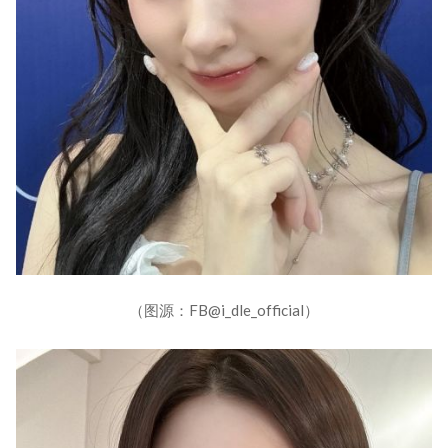
（图源：FB@i_dle_official）