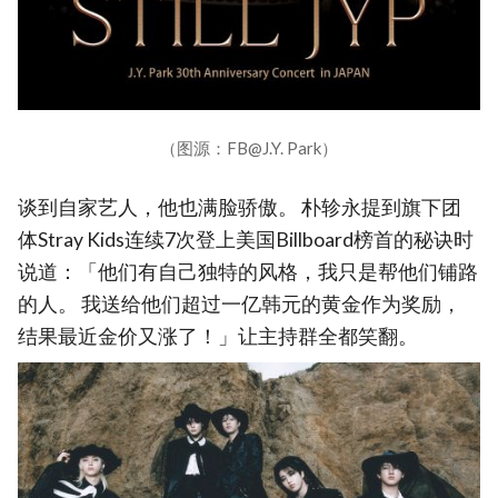
（图源：FB@J.Y. Park）
谈到自家艺人，他也满脸骄傲。 朴轸永提到旗下团
体Stray Kids连续7次登上美国Billboard榜首的秘诀时
说道：「他们有自己独特的风格，我只是帮他们铺路
的人。 我送给他们超过一亿韩元的黄金作为奖励，
结果最近金价又涨了！」让主持群全都笑翻。