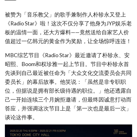
被赞为「音乐教父」的歌手兼制作人朴轸永又登上
《Radio Star》啦！这次不仅分享了他身为JYP娱乐老
板的温情一面，还大方爆料——竟然送给自家艺人价
值超过一亿韩元的黄金作为奖励，让全场惊呼连连！
MBC综艺节目《Radio Star》最近邀请了朴轸永、安
昭熙、Boom和权珍雅一起上节目。节目中朴轸永首
先谈到自己最近被任命为「大众文化交流委员会共同
委员长」的幕后故事。他笑说：「虽然是非专职职
位，但据说是拥有部长级待遇的职位。」他还透露自
己一开始连续三个月婉拒邀请，但最终因诚意打动而
答应，并强调这次节目上是「第一次也是最后一次」
谈论这件事。