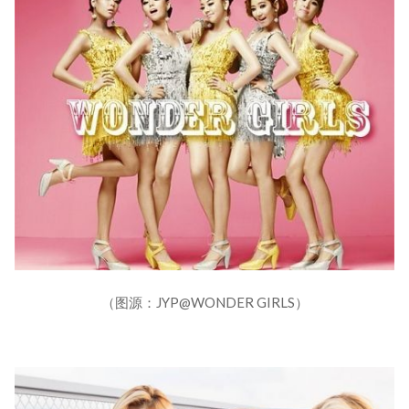
（图源：JYP@WONDER GIRLS）