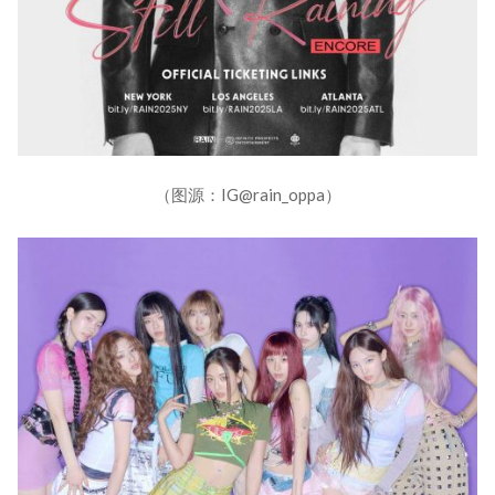
（图源：IG@rain_oppa）