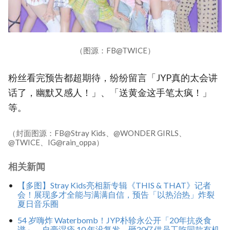
（图源：FB@TWICE）
粉丝看完预告都超期待，纷纷留言「JYP真的太会讲
话了，幽默又感人！」、「送黄金这手笔太疯！」
等。
（封面图源：FB@Stray Kids、@WONDER GIRLS、
@TWICE、IG@rain_oppa）
相关新闻
【多图】Stray Kids亮相新专辑《THIS & THAT》记者
会！展现多才全能与满满自信，预告「以热治热」炸裂
夏日音乐圈
54 岁嗨炸 Waterbomb！JYP朴轸永公开「20年抗炎食
谱」，自豪湿疹 10 年没复发、砸20亿供员工吃同款有机