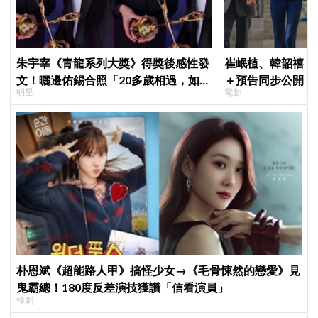
朱宇宰《青龍系列大獎》得獎後感性發
崔岷植、韓韶禧《
文！曬邊佑錫合照「20多歲相遇，如今
＋預告同步公開！
明星
電影
一起站上頒獎舞台」
美女CEO
朴恩斌《超能路人甲》搞怪少女→《毛骨悚然的戀愛》見
鬼霸總！180度反差演技獲讚「信看演員」
韓劇