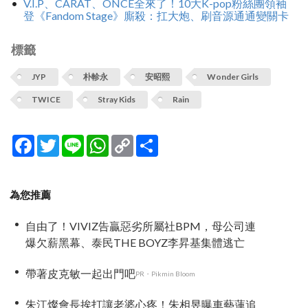
V.I.P、CARAT、ONCE全來了！10大K-pop粉絲團領袖
登《Fandom Stage》廝殺：扛大炮、刷音源通通變關卡
標籤
JYP
朴軫永
安昭熙
Wonder Girls
TWICE
Stray Kids
Rain
Facebook
Twitter
Line
WhatsApp
Copy
分
Link
享
為您推薦
自由了！VIVIZ告贏惡劣所屬社BPM，母公司連
爆欠薪黑幕、泰民THE BOYZ李昇基集體逃亡
帶著皮克敏一起出門吧
PR・Pikmin Bloom
朱江燦會長挨打讓老婆心疼！朱相昱曝車藝蓮追