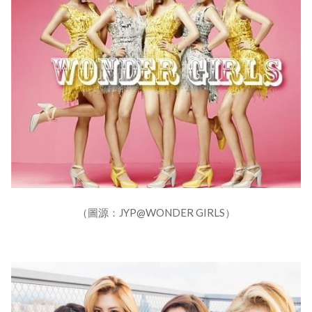
（圖源：JYP@WONDER GIRLS）