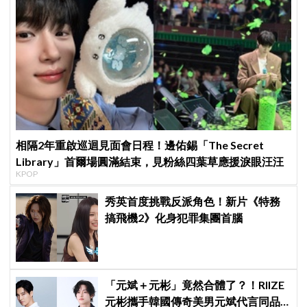
相隔2年重啟巡迴見面會日程！邊佑錫「The Secret
Library」首爾場圓滿結束，見粉絲四葉草應援淚眼汪汪
KPOP
秀英首度挑戰反派角色！新片《特務
搞飛機2》化身犯罪集團首腦
「元斌＋元彬」竟然合體了？！RIIZE
元彬攜手韓國傳奇美男元斌代言同品