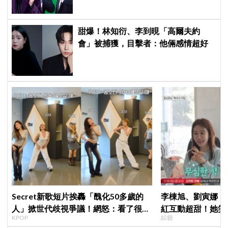
甜爆！林知衍、李到晛「高爾夫約
會」被捕獲，目擊者：他倆感情超好
Secret新歌短片挨轟「醜化50多歲的
李棟旭、劉寅娜《
人」掀世代歧視爭議！網怒：看了很不
紅互動超甜！她笑
KPOP
綜藝
舒服
的夫妻」