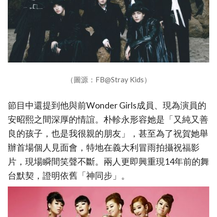
（圖源：FB@Stray Kids）
節目中還提到他與前Wonder Girls成員、現為演員的
安昭熙之間深厚的情誼。朴軫永形容她是「又純又善
良的孩子，也是我很親的朋友」，甚至為了祝賀她舉
辦首場個人見面會，特地在義大利冒雨拍攝祝福影
片，現場瞬間笑聲不斷。兩人更即興重現14年前的舞
台默契，證明依舊「神同步」。