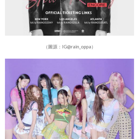
（圖源：IG@rain_oppa）