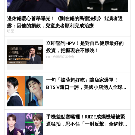
邊佑錫暖心善舉曝光！《劉在錫的民宿法則》出演者透
露：因他的捐款，兒童患者順利完成治療
明星
立即諮詢HPV！是對自己健康最好的
投資，把握現在不嫌晚！
PR・台灣癌症基金會
一句「披薩超好吃」讓店家爆單！
BTS V隨口一誇，美國小店湧入全球
ARMY擠爆
手機差點塞嘴裡！RIIZE成燦機場被緊
逼猛拍，忍不住「一肘反擊」全網炸
鍋