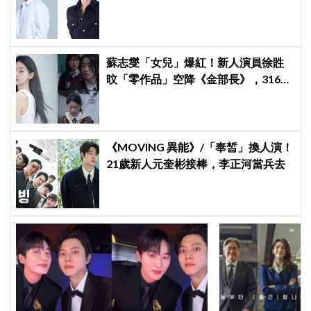
牌，韓網瘋喊：兩個帥哥來了！
蘇志燮「女兒」爆紅！新人演員徐貹
旼「零作品」空降《金部長》，316萬
舊片被挖出網驚呆：星味藏不住！
《MOVING 異能》/「奉皙」換人演！
21歲新人元奎彬接棒，李正河當兵去