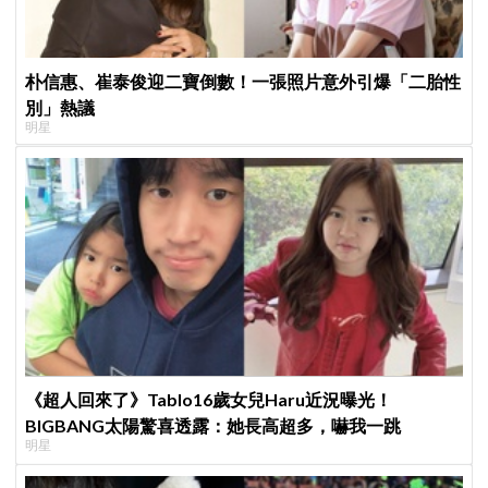
朴信惠、崔泰俊迎二寶倒數！一張照片意外引爆「二胎性
別」熱議
明星
《超人回來了》Tablo16歲女兒Haru近況曝光！
BIGBANG太陽驚喜透露：她長高超多，嚇我一跳
明星