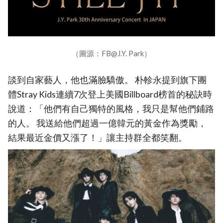
（圖源：FB@J.Y. Park）
談到自家藝人，他也滿臉驕傲。 朴軫永提到旗下團
體Stray Kids連續7次登上美國Billboard榜首的秘訣時
說道：「他們有自己獨特的風格，我只是幫他們鋪路
的人。 我送給他們超過一億韓元的黃金作為獎勵，
結果最近金價又漲了！」讓主持群全都笑翻。