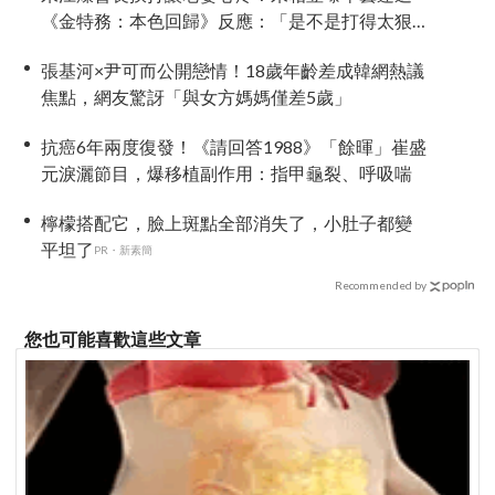
《金特務：本色回歸》反應：「是不是打得太狠
了？」
張基河×尹可而公開戀情！18歲年齡差成韓網熱議
焦點，網友驚訝「與女方媽媽僅差5歲」
抗癌6年兩度復發！《請回答1988》「餘暉」崔盛
元淚灑節目，爆移植副作用：指甲龜裂、呼吸喘
檸檬搭配它，臉上斑點全部消失了，小肚子都變
平坦了
PR・新素簡
Recommended by
您也可能喜歡這些文章