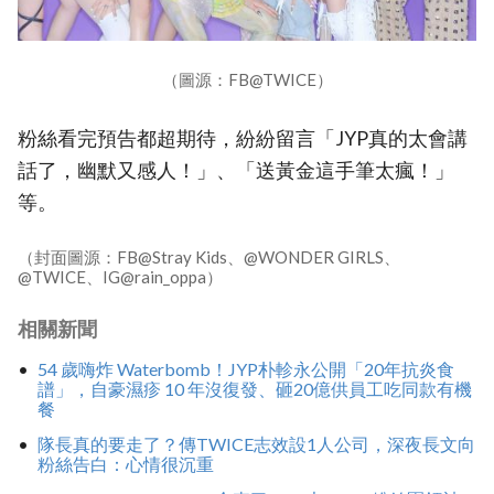
（圖源：FB@TWICE）
粉絲看完預告都超期待，紛紛留言「JYP真的太會講
話了，幽默又感人！」、「送黃金這手筆太瘋！」
等。
（封面圖源：FB@Stray Kids、@WONDER GIRLS、
@TWICE、IG@rain_oppa）
相關新聞
54 歲嗨炸 Waterbomb！JYP朴軫永公開「20年抗炎食
譜」，自豪濕疹 10 年沒復發、砸20億供員工吃同款有機
餐
隊長真的要走了？傳TWICE志效設1人公司，深夜長文向
粉絲告白：心情很沉重