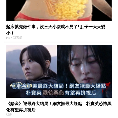
起床就先做件事，沒三天小腹就不見了! 肚子一天天變
小！
PR・新素簡
《賭金》迎最終大結局！網友揪最大疑點 朴寶英恐怖黑
化有望再拚視后
韓劇