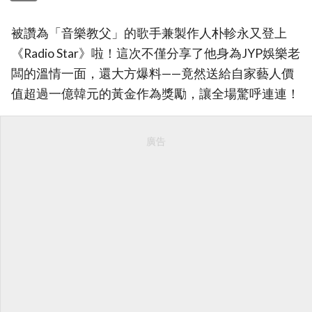
被讚為「音樂教父」的歌手兼製作人朴軫永又登上
《Radio Star》啦！這次不僅分享了他身為JYP娛樂老
闆的溫情一面，還大方爆料——竟然送給自家藝人價
值超過一億韓元的黃金作為獎勵，讓全場驚呼連連！
廣告