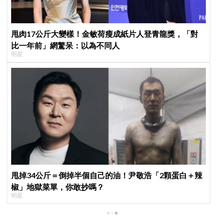
甩肉17公斤大變樣！金敏荷瘦成紙片人登青龍獎，「對
比一年前」網驚呆：以為不同人
明星
甩掉34公斤＝倒掉半個自己的油！尹敬浩「2顆蛋白＋辣
椒」地獄菜單，你敢抄嗎？
明星