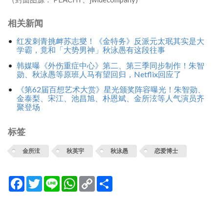
相关新闻
红发刺青挑衅苏志燮！《金特务》反派元太珉其实是大
学霸，竟和「大势男神」秋泳愚有这段往事
韩媒曝《外伤重症中心》第二、第三季同步制作！朱智
勋、秋泳愚等原班人马有望回归，Netflix回应了
《第62届百想艺术大赏》星光颁奖阵容曝光！朱智勋、
金泰梨、宋江、池昌旭、朴恩斌、金所泫等人气演员齐
聚登场
标签
金所泫
秋英宇
秋泳愚
恋爱博士
Facebook
Twitter
Line
WhatsApp
Copy
分
Link
享