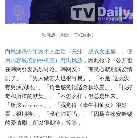
秋泳愚（图源：TVDaily）
而
秋泳愚今年因个人生活（关注「脱衣女主播」、使
用内容敏感的手机壳）惹出风波
，因此报导一公开也
在韩网引发热烈讨论。韩网友：「有良心就别演爱情
剧了」、「男人做艺人也很容易」、「不是..这么没
有男演员吗」、「角色感觉很适合秋泳愚」、「很好
奇和所泫的默契」、「不怎么样，但总是出来」、
「所泫ㅠㅠㅠㅠ」、「我觉得《牵牛和仙女》很好
看，很期待」、「没有帅哥吗」、「因爲喜欢安畔锡
的爱情剧，所以很期待」等等，
（封面图源： PEACHY、jwidecompany)