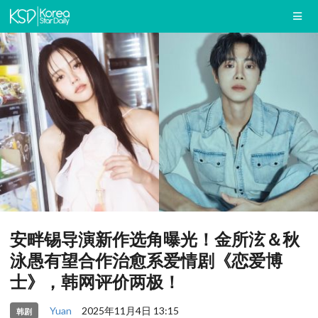
安畔锡导演新作选角曝光！金所泫＆秋
泳愚有望合作治愈系爱情剧《恋爱博
士》，韩网评价两极！
Yuan
2025年11月4日 13:15
韩剧