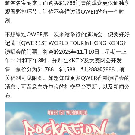
笔签名宝丽来，而购买$1,788门票的观众更保证独享
观看彩排环节，让你不会错过跟QWER的每一个时
刻。
不想错过QWER第一次来港举行的演唱会，便要好好
记著《QWER 1ST WORLD TOUR
in HONG KONG》
演唱会的门票，将会於2025年11月10日，星期一上
午11时和下午3时，分别在KKTIX及大麦网公开发
售，票价分为$1,788、$1,588、$1,288和$888，有
关福利可见附图。如想知道更多QWER香港演唱会的
消息，可留意主办单位的社交平台更新，以及新闻公
布。