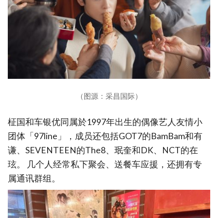
（图源：采昌国际）
柾国和车银优同属於1997年出生的偶像艺人友情小
团体「97line」，成员还包括GOT7的BamBam和有
谦、SEVENTEEN的The8、珉奎和DK、NCT的在
玹。 几个人经常私下聚会、送餐车应援，还拥有专
属通讯群组。