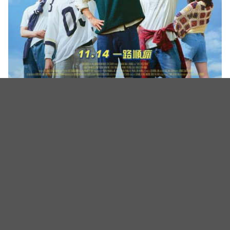
（图源：采昌国际）
（封面图源：IG@eyesmag截图，YouTube@ Dispatch / 디스패
치截图）
相关新闻
逃税风暴未完结！车银优全额补缴130亿韩元后反悔？
「压线提诉愿」开辟税务第二战场
BTS 2026世界杯舞台装拍出天价！Jimin一件上衣飙破1.5
亿，整团贡献慈善拍卖近半金额