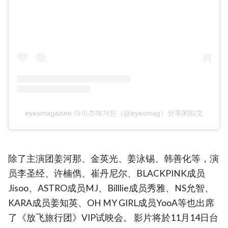
eyesmagazine 아이즈매거진（@eyesmag）分享的貼文
除了主演团姜河那、金英光、姜泳锡、韩善化等，演
员李圣经、许楠儁、崔丹尼尔、BLACKPINK成员
Jisoo、ASTRO成员MJ、Billlie成员秀雅、NS允智、
KARA成员姜知英、OH MY GIRL成员YooA等也出席
了《放飞旅行团》VIP试映会。 影片将於11月14日台