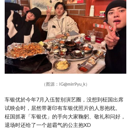
（图源：IG@min9yu_k）
车银优於今年7月入伍暂别演艺圈，没想到柾国出席
试映会时，居然带著印有车银优照片的人形抱枕。
柾国抓著「车银优」的手向大家鞠躬、敬礼和问好，
退场时还给了一个超霸气的公主抱XD