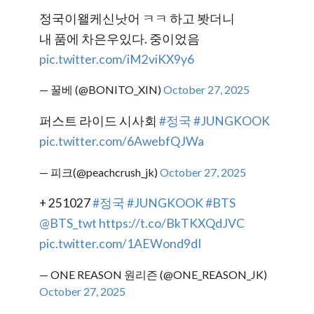
정국이왤케신낫어 ㅋㅋ 하고 봣더니
내 품에 차은우있다. 중이었음
pic.twitter.com/iM2viKX9y6
— 꿀베 (@BONITO_XIN)
October 27, 2025
퍼스트 라이드 시사회
#정국
#JUNGKOOK
pic.twitter.com/6AwebfQJWa
— 피크(@peachcrush_jk)
October 27, 2025
+ 251027
#정국
#JUNGKOOK
#BTS
@BTS_twt
https://t.co/BkTKXQdJVC
pic.twitter.com/1AEWond9dI
— ONE REASON 원리즌 (@ONE_REASON_JK)
October 27, 2025