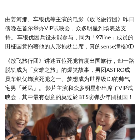
由姜河那、车银优等主演的电影《放飞旅行团》昨日
傍晚在首尔举办VIP试映会，众多明星到场表达支
持。 车银优因兵役未能参与，同为「97line」成员的
田柾国竟抱著他的人形抱枕出席，真的sense满格XD
《放飞旅行团》讲述五位死党首度出国旅行，却一路
脱轨成为「灾难之旅」的爆笑故事，男团ASTRO成
员车银优饰演死党之一、梦想成为世界级DJ的帅气
宅男「延民」。 影片主演和众多明星都出席了VIP试
映会，其中最有创意的莫过於BTS防弹少年团柾国！