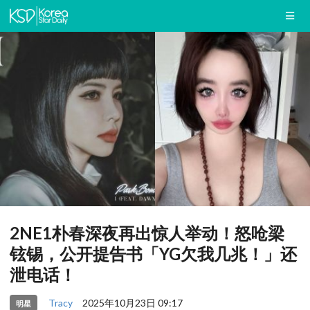
2NE1朴春深夜再出惊人举动！怒呛梁
铉锡，公开提告书「YG欠我几兆！」还
泄电话！
Tracy
2025年10月23日 09:17
明星