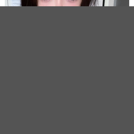
（图源：IG@newharoobompark）