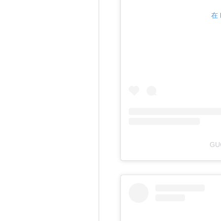
在 
GU