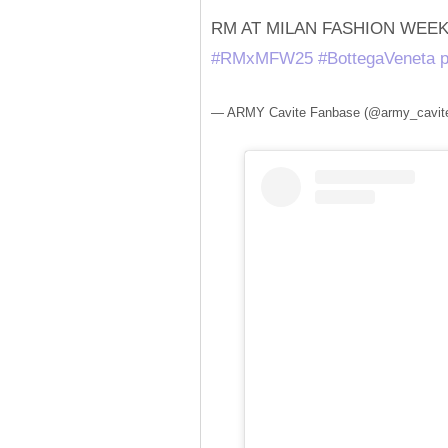
RM AT MILAN FASHION WEE
#RMxMFW25
#BottegaVeneta
p
— ARMY Cavite Fanbase (@army_cavit