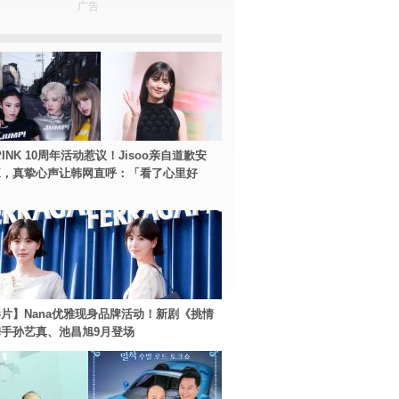
广告
PINK 10周年活动惹议！Jisoo亲自道歉安
NK，真挚心声让韩网直呼：「看了心里好
片】Nana优雅现身品牌活动！新剧《挑情
手孙艺真、池昌旭9月登场