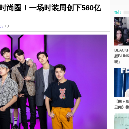
时尚圈！一场时装周创下560亿
热门
cy
BLACK
慰BLI
暖」
【图＋影
丑闻》携