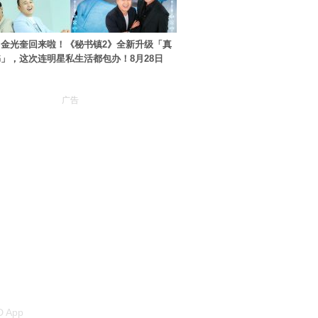
金光奎回来啦！《秘书镇2》全新升级「真
」，这次连明星私生活都包办！8月28日
广告
 App