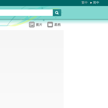
繁中
简中
图片
星档