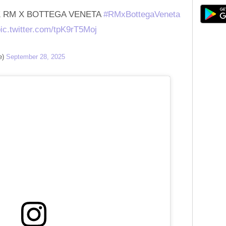
K RM X BOTTEGA VENETA
#RMxBottegaVeneta
ic.twitter.com/tpK9rT5Moj
e)
September 28, 2025