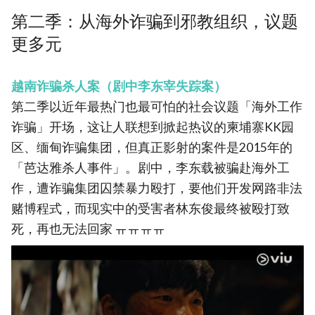
第二季：从海外诈骗到邪教组织，议题
更多元
越南诈骗杀人案（剧中李东宰失踪案）
第二季以近年最热门也最可怕的社会议题「海外工作
诈骗」开场，这让人联想到掀起热议的柬埔寨KK园
区、缅甸诈骗集团，但真正影射的案件是2015年的
「芭达雅杀人事件」。剧中，李东载被骗赴海外工
作，遭诈骗集团囚禁暴力殴打，要他们开发网路非法
赌博程式，而现实中的受害者林东俊最终被殴打致
死，再也无法回家 ㅠㅠㅠㅠ