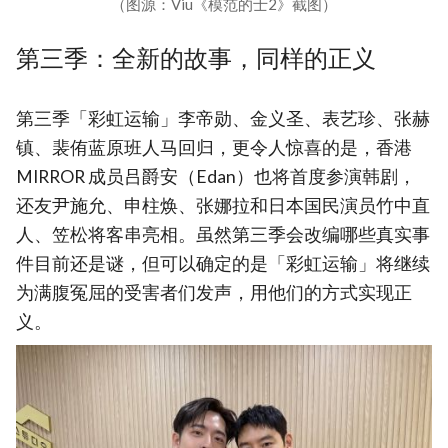
（图源：Viu《模范的士2》截图）
第三季：全新的故事，同样的正义
第三季「彩虹运输」李帝勋、金义圣、表艺珍、张赫
镇、裴侑蓝原班人马回归，更令人惊喜的是，香港
MIRROR 成员吕爵安（Edan）也将首度参演韩剧，
还友尹施允、申柱焕、张娜拉和日本国民演员竹中直
人、笠松将客串亮相。虽然第三季会改编哪些真实事
件目前还是谜，但可以确定的是「彩虹运输」将继续
为满腹冤屈的受害者们发声，用他们的方式实现正
义。