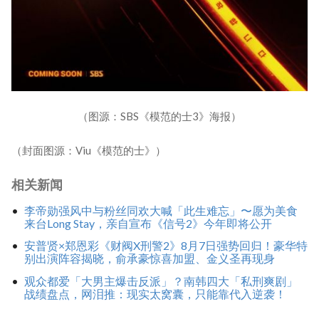
（图源：SBS《模范的士3》海报）
（封面图源：Viu《模范的士》）
相关新闻
李帝勋强风中与粉丝同欢大喊「此生难忘」〜愿为美食
来台Long Stay，亲自宣布《信号2》今年即将公开
安普贤×郑恩彩《财阀X刑警2》8月7日强势回归！豪华特
别出演阵容揭晓，俞承豪惊喜加盟、金义圣再现身
观众都爱「大男主爆击反派」？南韩四大「私刑爽剧」
战绩盘点，网泪推：现实太窝囊，只能靠代入逆袭！