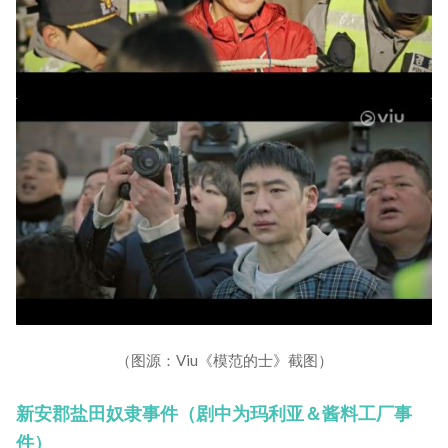
（图源：Viu《模范的士》截图）
新安郡盐田奴隶事件（剧中为玛利亚＆酱料工厂事
件）