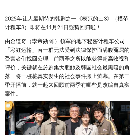
2025年让人最期待的韩剧之一《模范的士3》（模范
计程车3）即将在11月21日强势回归啦！
由金道奇（李帝勋 饰）领军的地下秘密计程车公司
「彩虹运输」替一群无法受到法律保护而满腹冤屈的
受害者们找回公理。前两季之所以能获得超高收视和
评价，关键就在於剧集大胆触及韩国社会最黑暗的角
落，将一桩桩真实发生的社会事件搬上萤幕。在第三
季开播前，就一起来回顾前两季有哪些是改编自真实
案件。