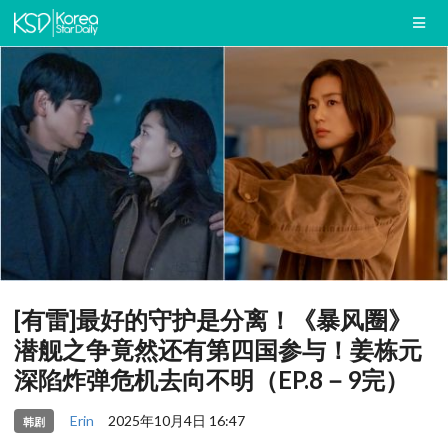
[有雷]最好的守护是分离！《暴风圈》
潜舰之争竟然还有第四国参与！姜栋元
深陷炸弹危机去向不明（EP.8－9完）
Erin
2025年10月4日 16:47
韩剧