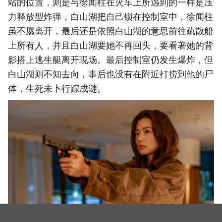
站的位置，则是与徐闻柱在火车上所遇到的一样是压
力释放型炸弹，白山湖把自己锁在控制室中，徐闻柱
虽不愿离开，最后还是依照白山湖的意思前往疏散船
上所有人，并且白山湖要她不再回头，要看著她的背
影搭上逃生艇离开现场。最后控制室仍发生爆炸，但
白山湖则不知去向，事后也没有在附近打捞到他的尸
体，生死未卜行踪成谜。