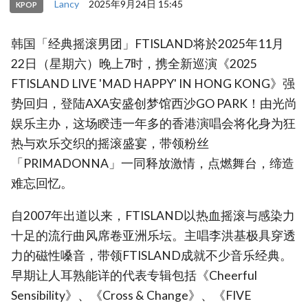
Lancy
2025年9月24日 15:45
KPOP
韩国「经典摇滚男团」FTISLAND将於2025年11月
22日（星期六）晚上7时，携全新巡演《2025
FTISLAND LIVE 'MAD HAPPY' IN HONG KONG》强
势回归，登陆AXA安盛创梦馆西沙GO PARK！由光尚
娱乐主办，这场睽违一年多的香港演唱会将化身为狂
热与欢乐交织的摇滚盛宴，带领粉丝
「PRIMADONNA」一同释放激情，点燃舞台，缔造
难忘回忆。
自2007年出道以来，FTISLAND以热血摇滚与感染力
十足的流行曲风席卷亚洲乐坛。主唱李洪基极具穿透
力的磁性嗓音，带领FTISLAND成就不少音乐经典。
早期让人耳熟能详的代表专辑包括《Cheerful
Sensibility》、《Cross & Change》、《FIVE