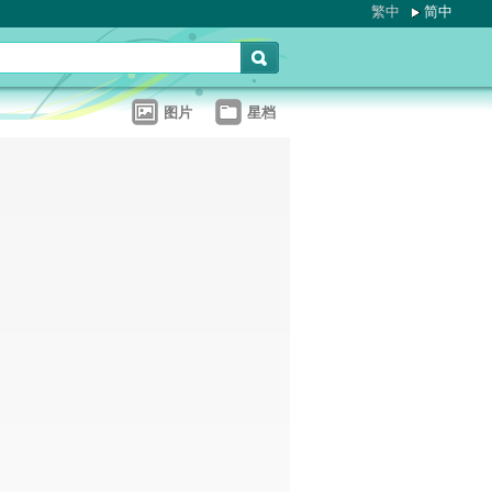
繁中
简中
图片
星档