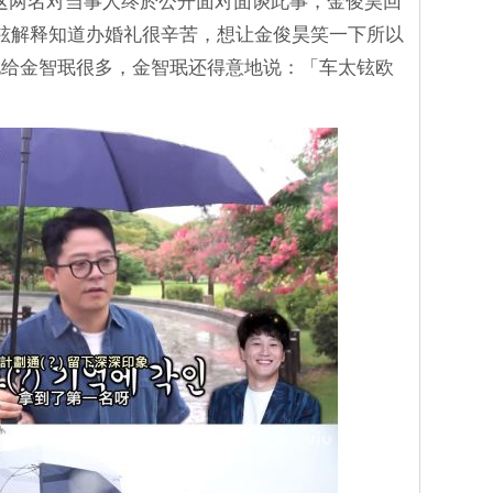
铉这两名对当事人终於公开面对面谈此事，金俊昊回
铉解释知道办婚礼很辛苦，想让金俊昊笑一下所以
他给金智珉很多，金智珉还得意地说：「车太铉欧