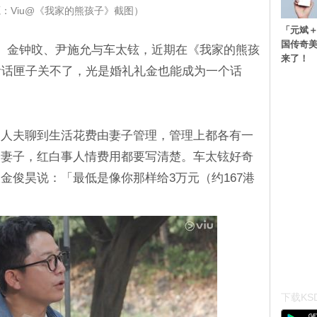
：Viu@《我家的熊孩子》截图）
「元斌＋
国传奇
、金钟旼、尹施允与车太铉，近期在《我家的熊孩
来了！
生活话匣子关不了，光是婚礼礼金也能成为一个话
名人夫聊到生活花费由妻子管理，管理上都各有一
给妻子，红白事人情费用都要写清楚。车太铉好奇
金俊昊说：「最低是像你那样给3万元（约167港
下载KSD