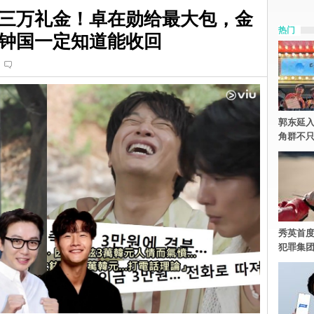
三万礼金！卓在勋给最大包，金
热门
钟国一定知道能收回
郭东延入
角群不
秀英首度
犯罪集