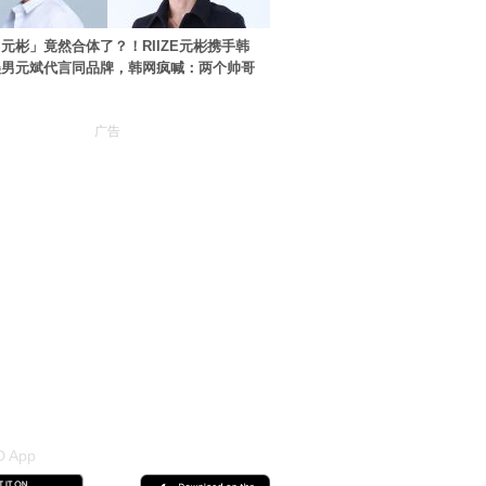
元彬」竟然合体了？！RIIZE元彬携手韩
美男元斌代言同品牌，韩网疯喊：两个帅哥
广告
 App