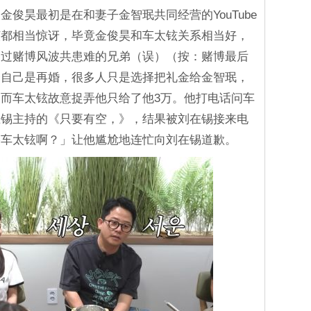
俊昊最初是在和妻子金智珉共同经营的YouTube
该都相当惊讶，毕竟金俊昊和车太铉关系相当好，
走过赌博风波共患难的兄弟（误）（按：赌博最后
释自己是再婚，很多人只是选择把礼金给金智珉，
而车太铉故意捉弄他只给了他3万。他打电话问车
在锡主持的《只要有空，》，结果被刘在锡接来电
络车太铉啊？」让他尴尬地连忙向刘在锡道歉。