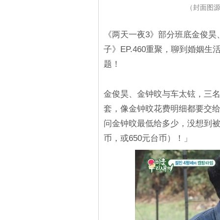
（封面图源
《两天一夜3》部分班底金俊昊
子》EP.460重聚，聊到婚姻
题！
金俊昊、金钟旼与车太铉，三
套，像金钟旼花费明细都要交
问金钟旼最低给多少，没想到被
币，或650元台币）！」