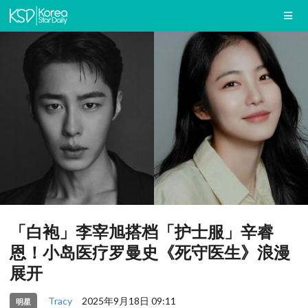
「白袍」李宰旭搭档「护士服」辛睿
恩！小岛医疗罗曼史《死守医生》浪漫
展开
Tracy
2025年9月18日 09:11
明星