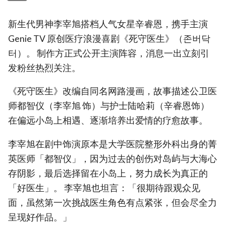
新生代男神李宰旭搭档人气女星辛睿恩，携手主演
Genie TV 原创医疗浪漫喜剧《死守医生》（존버닥
터）。 制作方正式公开主演阵容，消息一出立刻引
发粉丝热烈关注。
《死守医生》改编自同名网路漫画，故事描述公卫医
师都智仪（李宰旭 饰）与护士陆哈莉（辛睿恩饰）
在偏远小岛上相遇、逐渐培养出爱情的疗愈故事。
李宰旭在剧中饰演原本是大学医院整形外科出身的菁
英医师「都智仪」，因为过去的创伤对岛屿与大海心
存阴影，最后选择留在小岛上，努力成长为真正的
「好医生」。 李宰旭也坦言：「很期待跟观众见
面，虽然第一次挑战医生角色有点紧张，但会尽全力
呈现好作品。」