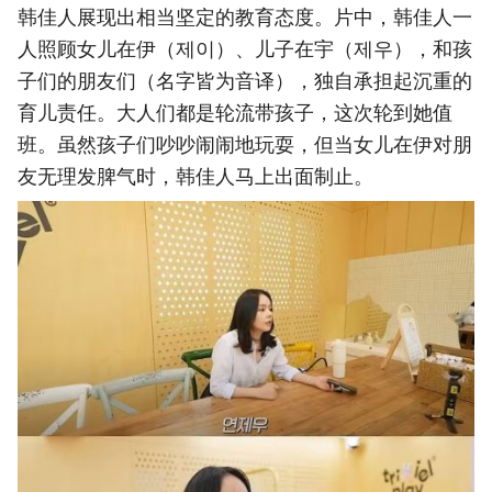
韩佳人展现出相当坚定的教育态度。片中，韩佳人一
人照顾女儿在伊（제이）、儿子在宇（제우），和孩
子们的朋友们（名字皆为音译），独自承担起沉重的
育儿责任。大人们都是轮流带孩子，这次轮到她值
班。虽然孩子们吵吵闹闹地玩耍，但当女儿在伊对朋
友无理发脾气时，韩佳人马上出面制止。