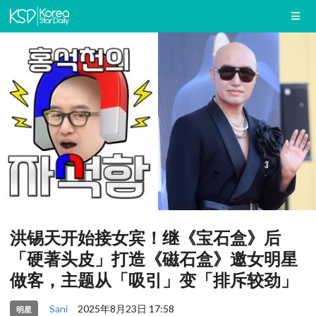
洪锡天开始接女宾！继《宝石盒》后
「硬著头皮」打造《磁石盒》邀女明星
做客，主题从「吸引」变「排斥较劲」
Sani
2025年8月23日 17:58
明星