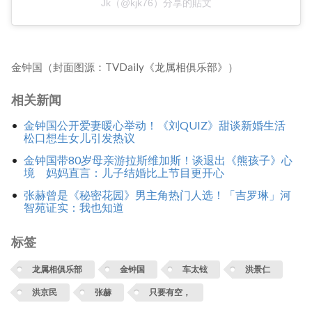
Jk（@kjk76）分享的貼文
金钟国（封面图源：TVDaily《龙属相俱乐部》）
相关新闻
金钟国公开爱妻暖心举动！《刘QUIZ》甜谈新婚生活
松口想生女儿引发热议
金钟国带80岁母亲游拉斯维加斯！谈退出《熊孩子》心
境 妈妈直言：儿子结婚比上节目更开心
张赫曾是《秘密花园》男主角热门人选！「吉罗琳」河
智苑证实：我也知道
标签
龙属相俱乐部
金钟国
车太铉
洪景仁
洪京民
张赫
只要有空，