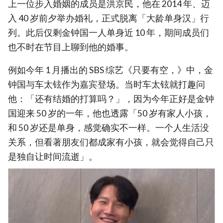
上一位步入婚姻的成员是洪京民，他在 2014 年、迈
入 40 岁前夕举办婚礼，正式脱离「大龄单身汉」行
列。此后仅剩金钟国一人单身近 10 年，期间成员们
也不时在节目上聊到他的婚事。
例如今年 1 月播出的 SBS 综艺《只要有空，》中，金
钟国与车太铉作为嘉宾登场。当时车太铉就打趣问
他：「还有结婚的打算吗？」，因为今年正好是金钟
国迎来 50 岁的一年，他也透露「50 岁有家人小孩，
和 50 岁还是单身，感觉确实不一样。一个人生活没
关系，但看著朋友们都成家有小孩，就会觉得自己只
是独自让时间流逝」。