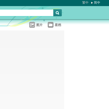
繁中
简中
图片
星档