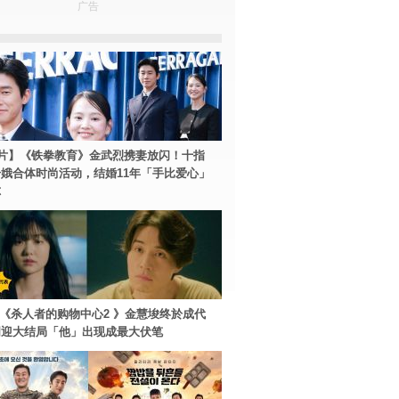
广告
片】《铁拳教育》金武烈携妻放闪！十指
娥合体时尚活动，结婚11年「手比爱心」
尔
ey+《杀人者的购物中心2 》金慧埈终於成代
周迎大结局「他」出现成最大伏笔