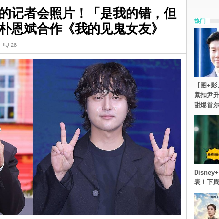
的记者会照片！「是我的错，但
热门
朴恩斌合作《我的见鬼女友》
28
【图+影
紧扣尹升
甜爆首
Disn
表！下